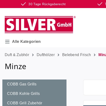
30 Tage Rückgaberecht
m Hauptinhalt springen
Zur Suche springen
Zur Hauptnavigation springen
Alle Kategorien
Duft & Zubhör
Dufthölzer
Belebend Frisch
Min
Minze
COBB Gas Grills
COBB Kohle Grills
COBB Grill Zubehör