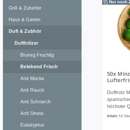
Nur noch 
Grill & Zubehör
Haus & Garten
Duft & Zubhör
Dufthölzer
Blumig Fruchtig
Belebend Frisch
50x Minz
Anti Mücke
Lufterfr
Raumbedu
Anti Rauch
Duftfrüc
Duftholz Minze Unser
spanischen
Anti Schnarch
höchster Q
Anti Stress
und werden
Inhalt:
50 St
Verfahren 
Eukalyptus
getränkt u