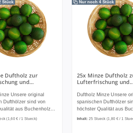
2 Stück
Nur noch 4 Stück
e Duftholz zur
25x Minze Duftholz z
ischung und
Lufterfrischung und
ftung - Dufthölzer -
Raumbeduftung - Duf
hte - Duftkugel
Duftfrüchte - Duftku
e original
Duftholz Minze Unsere original
 Dufthölzer sind von
spanischen Dufthölzer si
ualität aus Buchenholz
höchster Qualität aus Bu
 in einem speziellen
und werden in einem spez
ueck
(1,60 € / 1 Stueck)
Inhalt:
25 Stueck
(1,80 € / 1 Stue
in hochwertigen Ölen
Verfahren in hochwertige
nd danach mit ungiftigen
getränkt und danach mit u