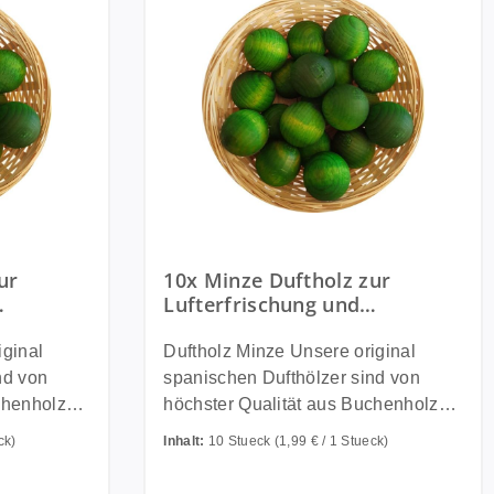
ur
10x Minze Duftholz zur
Lufterfrischung und
thölzer -
Raumbeduftung - Dufthölzer -
gel
Duftfrüchte - Duftkugel
Duftholz Minze Unsere original
nd von
spanischen Dufthölzer sind von
chenholz
höchster Qualität aus Buchenholz
iellen
und werden in einem speziellen
ck)
Inhalt:
10 Stueck
(1,99 € / 1 Stueck)
n Ölen
Verfahren in hochwertigen Ölen
ngiftigen
getränkt und danach mit ungiftigen