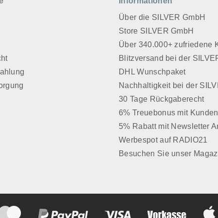
e
Informationen
die Duftkugeln sind in
Körbchen, die Duftkugeln 
en Ölen getränkt und
hochwertigen Ölen geträn
Über die SILVER GmbH
st das Mobiliar
können sonst das Mobilia
Store SILVER GmbH
angreifen. Wichtige Information:
z
Über 340.000+ zufriedene
 bitte daran, auch wenn
Denken Sie bitte daran, 
cht
Blitzversand bei der SIL
 schön bunt aussehen,
die Hölzer schön bunt au
Zahlung
DHL Wunschpaket
e keinesfalls in
gehören Sie keinesfalls i
e und erfüllen nicht den
Kinderhände und erfüllen
sorgung
Nachhaltigkeit bei der SI
es Spielzeuges.
Zweck eines Spielzeuges
30 Tage Rückgaberecht
uftholz in Euro-Norm,
Qualitätsduftholz in Euro
6% Treuebonus mit Kunden
chluckungsgefahr für
keine Verschluckungsgefa
5% Rabatt mit Newsletter 
r.
Kleinkinder.
Werbespot auf RADIO21
Besuchen Sie unser Magaz