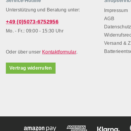
Service-Hotline
Shopservic
Körbchen, 
hochwertig
Unterstützung und Beratung unter:
Impressum
können son
AGB
+49 (0)5073-6752956
angreifen. Wichtige Information:
Datenschut
Denken Sie
Mo. - Fr.: 09:00 - 15:30 Uhr
Widerrufsre
die Hölzer
Versand & 
gehören Si
Kinderhänd
Batterieent
Oder über unser
Kontaktformular
.
Zweck ein
Qualitätsd
Vertrag widerrufen
keine Vers
Kleinkinde