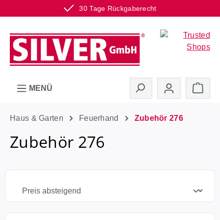
30 Tage Rückgaberecht
Zum Hauptinhalt springen
Ware
MENÜ
Haus & Garten
Feuerhand
Zubehör 276
Zubehör 276