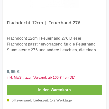
Flachdocht 12cm | Feuerhand 276
Flachdocht 12cm | Feuerhand 276 Dieser
Flachdocht passt hervorragend für die Feuerhand
Sturmlaterne 276 und andere Leuchten, die einen
12,5 mm breiten Flachdocht benötigen. Durch die
bestmögliche Länge von 12 cm ist kein weiteres
Zuschneiden nötig. Die Naturfaser Baumwolle
Regulärer Preis:
9,95 €
garantiert, dass der Docht sicher und zuverlässig
inkl. MwSt., zzgl. Versand, ab 100 € frei (DE)
brennt. Technische Daten Material: 100 %
Baumwolle Breite: 1,25 cm Länge: 12 cm Gewicht (in
In den Warenkorb
g): 2 Gewicht mit Verpackung (in g): 2 Lieferumfang 1
x Flachdocht 12cm Feuerhand 276
Blitzversand, Lieferzeit: 1-2 Werktage