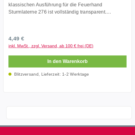
klassischen Ausführung für die Feuerhand
Sturmlaterne 276 ist vollständig transparent.
Technische Daten Material: Glas Durchmesser
(oben): 6,5 cm Durchmesser (unten): 6-8 cm
Lieferumfang: 1 x Glas klar Feuerhand 276
Regulärer Preis:
4,49 €
inkl. MwSt., zzgl. Versand, ab 100 € frei (DE)
In den Warenkorb
Blitzversand, Lieferzeit: 1-2 Werktage