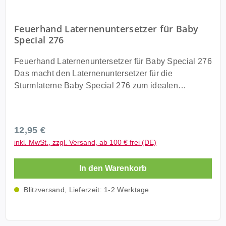
Feuerhand Laternenuntersetzer für Baby
Special 276
Feuerhand Laternenuntersetzer für Baby Special 276
Das macht den Laternenuntersetzer für die
Sturmlaterne Baby Special 276 zum idealen
Accessoire auf dem Balkon-Tisch oder
Terrassenboden: kippsicherer Stand der Baby
Special 276 auf Balkon- oder Gartentisch und Böden
Regulärer Preis:
12,95 €
zuverlässiger Schutz des Untergrunds vor möglichen
inkl. MwSt., zzgl. Versand, ab 100 € frei (DE)
Ölrückständen beim Befüllen und Betrieb der
Sturmlaterne transparente Beschichtung zum Schutz
In den Warenkorb
vor Feuchtigkeit und Eindringen von Lampenöl
sowie einfache Reinigung zeitloses Design mit
Blitzversand, Lieferzeit: 1-2 Werktage
eingraviertem Feuerhand Logo passend zu jeder
Tischgestaltung einfache Positionierung dank
eingearbeiteter Einkerbungen Der Feuerhand