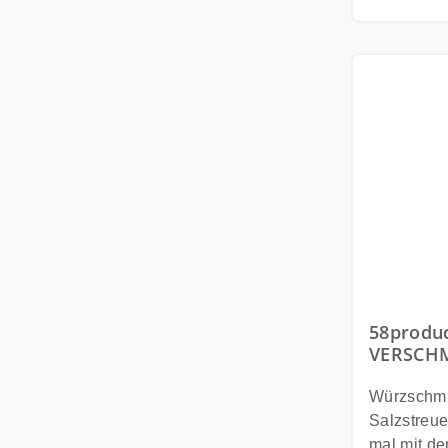
% Made in Germa
TASSEN Ko
kleine Sc
58produ
VERSCHMU
Made in
Würzschm
Salzstreuer „Schatz, lässt du 
mal mit de