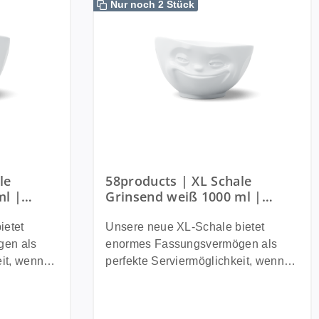
Nur noch 2 Stück
le
58products | XL Schale
ml |
Grinsend weiß 1000 ml |
Made in Germany
ietet
Unsere neue XL-Schale bietet
en als
enormes Fassungsvermögen als
eit, wenn
perfekte Serviermöglichkeit, wenn
 als
der Salat statt als Beilage als
ch kommt
Hauptgericht auf den Tisch kommt
ta oder
oder Heißhunger auf Pasta oder