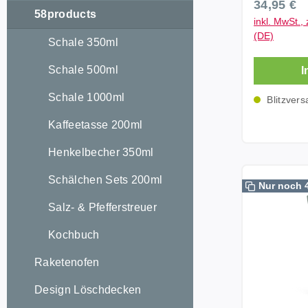
Regulärer
34,95 €
bringt so 
58products
inkl. MwSt., 
jeden gede
(DE)
Schale 350ml
schönen V
einen lang
Schale 500ml
I
Wir freuen
erst mal n
Schale 1000ml
Blitzvers
stationäre
Kaffeetasse 200ml
Schale K
Special Edition Fassun
Henkelbecher 350ml
ca. 500 ml
cm Durchm
Schälchen Sets 200ml
Nur noch 
cm Spülma
Salz- & Pfefferstreuer
mikrowellengeeig
in bruchsi
Kochbuch
Hotelquali
Fußglasier
Raketenofen
T_01_03_7
Design Löschdecken
Made in Germany 
schönen G