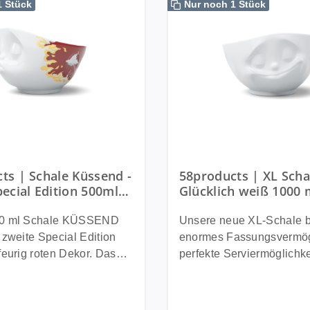
1 Stück
Nur noch 1 Stück
ts | Schale Küssend -
58products | XL Scha
pecial Edition 500ml
Glücklich weiß 1000 
r Müsli + Suppen +
Made in Germany
Salate | Made in
00 ml Schale KÜSSEND
Unsere neue XL-Schale b
y
 zweite Special Edition
enormes Fassungsvermög
urig roten Dekor. Das
perfekte Serviermöglichk
 Herzen schmelzen, dieser
der Salat statt als Beilage
mund verdiente einfach
Hauptgericht auf den Tis
portion Glamour und
oder Heißhunger auf Pas