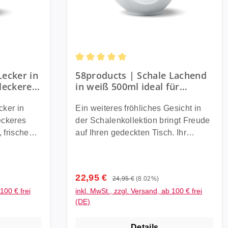
ter
 Hinweise
tellungsort
aterial
herer
Durchschnittliche Bewertung von 5 von 
Lecker in
58products | Schale Lachend
r ca. 16,6
leckeres
in weiß 500ml ideal für
ate +
leckeres Müsli + Suppen +
. 500
| Made in
Salate + Pasta + Süßigkeiten |
ker in
Ein weiteres fröhliches Gesicht in
sichtlich
Made in Germany
leckeres
der Schalenkollektion bringt Freude
 frische
auf Ihren gedeckten Tisch. Ihr
bunte
herzhaftes Lachen steckt wahrlich
ehr.
an. So bekommen Müsli, Suppen,
Pasta, Salate und allerlei andere
Verkaufspreis:
22,95 €
Regulärer Preis:
24,95 €
(8.02%)
ten Wird
Speisen eine extra Portion Würze.
100 € frei
inkl. MwSt., zzgl. Versand, ab 100 € frei
nkbox
Artikel-Nr.
(DE)
chale für
T_01_07_01 Besonderheiten Wird
late Form
in einer schönen Geschenkbox
Details