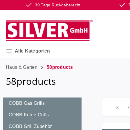
30 Tage Rückgaberecht
m Hauptinhalt springen
Zur Suche springen
Zur Hauptnavigation springen
Alle Kategorien
Haus & Garten
58products
58products
COBB Gas Grills
COBB Kohle Grills
COBB Grill Zubehör