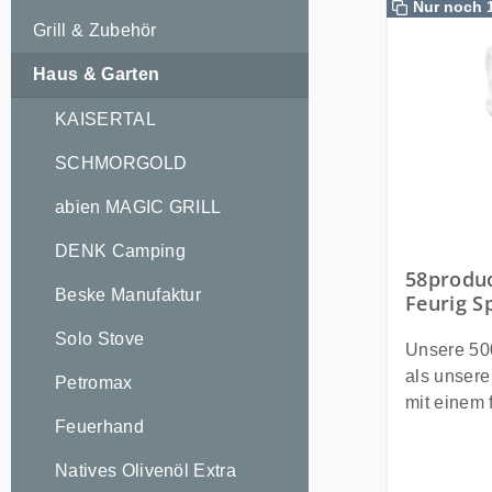
Nur noch 
Grill & Zubehör
Haus & Garten
KAISERTAL
SCHMORGOLD
abien MAGIC GRILL
DENK Camping
58produc
Beske Manufaktur
Feurig S
ideal fü
Solo Stove
Pasta + 
Unsere 5
German
als unsere
Petromax
mit einem fe
Feuerhand
lässt alle
süße Kuss
Natives Olivenöl Extra
eine Extra