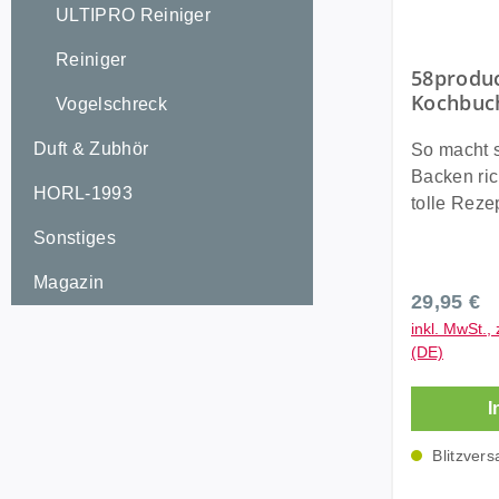
ULTIPRO Reiniger
Lieferung:
Special Ed
Reiniger
58produ
Kochbuch
Vogelschreck
kleine S
Duft & Zubhör
So macht 
Backen ric
HORL-1993
tolle Reze
die Jahres
Sonstiges
Dips, herz
Magazin
Brot, Supp
Regulärer
29,95 €
Leckere Pa
inkl. MwSt., 
Kreationen
(DE)
Keksen. H
garantiert. DAS TASSEN
I
KOCHBUCH
dem Tisch 
Blitzvers
Rezepte M
mm Gewicht