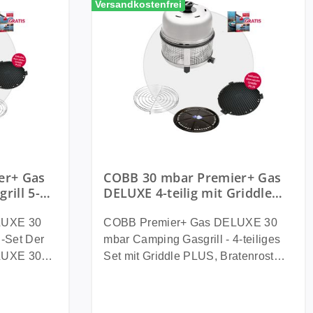
Versandkostenfrei
er+ Gas
COBB 30 mbar Premier+ Gas
rill 5-
DELUXE 4-teilig mit Griddle
PLUS + Bratenrost und
Grillplatte
LUXE 30
COBB Premier+ Gas DELUXE 30
et Der
mbar Camping Gasgrill - 4-teiliges
LUXE 30
Set mit Griddle PLUS, Bratenrost
 für alle,
und Grillplatte CO102 Der COBB
ohnwagen,
Premier+ Gas DELUXE 30 mbar ist
exibel
der ideale Camping Gasgrill für