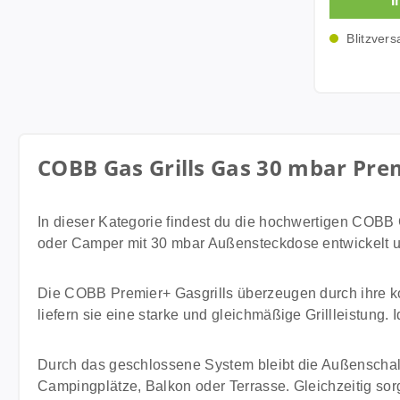
I
Schnellve
30mbar D
am Brenne
Schnelles,
30mbar üb
Blitzvers
(Ent-)Koppeln Verbindet 
durchdacht
direkt mi
sorgenfreie
Reisemobils
Flammenü
150 cm Lieferung: 
Zündsicher
150cm für
Gaszufuhr
COBB Gas Grills Gas 30 mbar Pr
wird, soba
erlischt. S
Gas zuverl
In dieser Kategorie findest du die hochwertigen COBB
sicherer B
oder Camper mit 30 mbar Außensteckdose entwickelt un
Cobb Gas
sich damit
beim Camp
Die COBB Premier+ Gasgrills überzeugen durch ihre ko
bei andere
liefern sie eine starke und gleichmäßige Grillleistung
bietet jede
kontrollier
Durch das geschlossene System bleibt die Außenschale
Technische Details 
Campingplätze, Balkon oder Terrasse. Gleichzeitig sor
mbar Auße