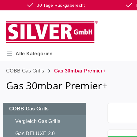
30 Tage Rückgaberecht
m Hauptinhalt springen
Zur Suche springen
Zur Hauptnavigation springen
Alle Kategorien
COBB Gas Grills
Gas 30mbar Premier+
Gas 30mbar Premier+
COBB Gas Grills
Vergleich Gas Grills
Gas DELUXE 2.0