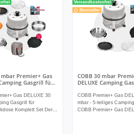
nfrei
Versandkostenfrei
Bestseller
 mbar Premier+ Gas
COBB 30 mbar Premi
amping Gasgrill für
DELUXE Camping Gasg
en Außensteckdose
teiliges Set für
 Set
Außensteckdose
mier+ Gas DELUXE 30
COBB Premier+ Gas DE
ng Gasgrill für
mbar - 5-teiliges Camping-S
dose Komplett Set Der
COBB Premier+ Gas DE
mier+ Gas DELUXE 30
mbar ist die ideale Lösung
er ideale Camping Gasgrill
die beim Camping, im W
agen, Wohnmobil und
Wohnmobil oder im Van fl