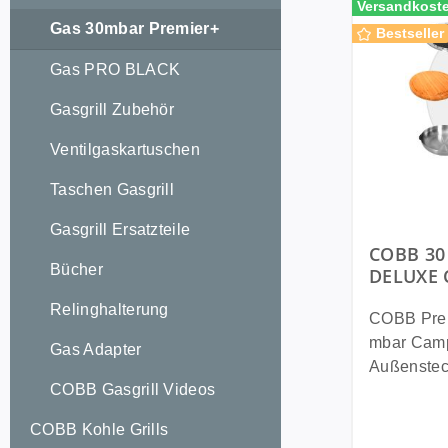
Versandkoste
Gas 30mbar Premier+
Bestseller
Gas PRO BLACK
Gasgrill Zubehör
Ventilgaskartuschen
Taschen Gasgrill
Gasgrill Ersatzteile
COBB 30
Bücher
DELUXE C
Wohnwag
Relinghalterung
Komplett
COBB Pre
mbar Campi
Gas Adapter
Außensteck
COBB Gasgrill Videos
COBB Pre
mbar ist d
COBB Kohle Grills
für Wohnw