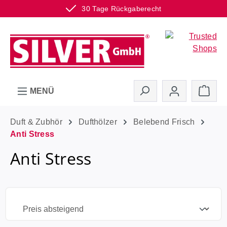
30 Tage Rückgaberecht
Zum Hauptinhalt springen
Ware
MENÜ
Duft & Zubhör
Dufthölzer
Belebend Frisch
Anti Stress
Anti Stress