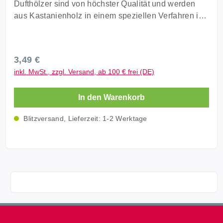
Dufthölzer sind von höchster Qualität und werden
aus Kastanienholz in einem speziellen Verfahren in
hochwertigen Ölen getränkt und danach mit
ungiftigen Farben farblich abgestimmt. Sie werden in
Form der entsprechenden Frucht oder als Kugel
Regulärer Preis:
3,49 €
geliefert. Sie halten durch ein spezielles
inkl. MwSt., zzgl. Versand, ab 100 € frei (DE)
Herstellungsverfahren sehr lange ihren Duft. Wir
empfehlen die Dufthölzer von Zeit zu Zeit geringfügig
In den Warenkorb
mit Wasser zu besprühen. Arrangieren Sie die
Hölzer frei nach Ihrer Fantasie mit z.B. Potpourri,
Blitzversand, Lieferzeit: 1-2 Werktage
Blättern oder einfach nur so in einer Schale.
Technische Daten: Herkunft: Spanien Duftnote: Anti-
Stress Holz: Kastanienholz Form: Fruchtform Farbe:
braun Liefermenge: 1x Anti Stress Duftholz Größe:
ca. 55 x 40mm Die Bambusschale ist nicht im
Lieferumfang enthalten und dient nur der Dekoration.
Es besteht auch die Möglichkeit unsere Dufthölzer
mit Duftölen nach zu beduften. Beachten Sie jedoch
unbedingt folgendes: Verwenden Sie die Hölzer nie