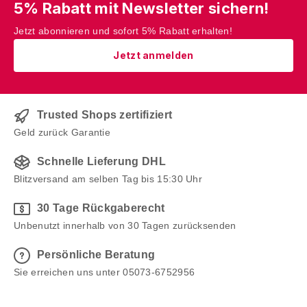
5% Rabatt mit Newsletter sichern!
ohne einen geeigneten Untersatz, wie z.B. eine
Schale aus Glas oder Keramik oder ein Körbchen,
Jetzt abonnieren und sofort 5% Rabatt erhalten!
die Duftkugeln sind in hochwertigen Ölen getränkt
Jetzt anmelden
und können sonst das Mobiliar angreifen. Wichtige
Information: Denken Sie bitte daran, auch wenn die
Hölzer schön bunt aussehen, gehören Sie
keinesfalls in Kinderhände und erfüllen nicht den
Trusted Shops zertifiziert
Zweck eines Spielzeuges. Qualitätsduftholz in Euro-
Geld zurück Garantie
Norm, keine Verschluckungsgefahr für Kleinkinder.
Schnelle Lieferung DHL
Blitzversand am selben Tag bis 15:30 Uhr
30 Tage Rückgaberecht
Unbenutzt innerhalb von 30 Tagen zurücksenden
Persönliche Beratung
Sie erreichen uns unter 05073-6752956