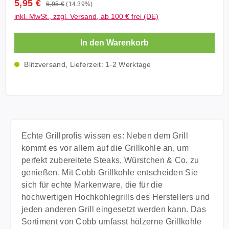
Verkaufspreis:
5,95 €
Regulärer Preis:
6,95 €
(14.39%)
stufenlose Flammenregulierung Flamme bis 1300°C
Hantieren mit der Glut wird zum Kinderspiel, weil
inkl. MwSt., zzgl. Versand, ab 100 € frei (DE)
einfach zu befüllen mit handelsüblichem
KOKOKO nicht zerfällt, auch nicht wenn Sie rot
Feuerzeuggas Technische Daten: Größe: 120mm x
glühen. KOKOKO: Ökologisch & Ökonomisch Grillen
In den Warenkorb
70mm x 30mm (H x L x W) Temperatur: bis 1300°C
Technische Daten: Kohlenstoffgehalt: 81% Flüchtige
Gewicht: 100g Lieferung: 1x GAS Burner
Anteile: 10% Gehalt Tiegelkoks: 88% Feuchtigkeit:
Blitzversand, Lieferzeit: 1-2 Werktage
Sturmfeuerzeug (Farbe nicht wählbar) Hinweis: Es
9% Asche: 6% Sie benötigen für eine Cobbgrill
wird nur ein Feuerzeug geliefert, auf der Abbildung
Füllung ca. 6 - 7 KOKOKO CUBES. Legen Sie dazu
sind nur die verschiedenen Farben zu sehen.
die CUBES in den Brikettkorb und platzieren Sie
unter dem Brikettkorb einen Grillanzünder, oder
nutzen Sie einen Anzündkamin zum vorheizen der
CUBES. Lieferung: 1x 3kg KOKOKO CUBES 3KG
Echte Grillprofis wissen es: Neben dem Grill
(52 Würfel) Hinweis: Für unsere gesamten
kommt es vor allem auf die Grillkohle an, um
Kokosbriketts benutzen wir als Bindemittel Stärke
perfekt zubereitete Steaks, Würstchen & Co. zu
aus Tapioka, welche glutenfrei ist.
genießen. Mit Cobb Grillkohle entscheiden Sie
sich für echte Markenware, die für die
hochwertigen Hochkohlegrills des Herstellers und
jeden anderen Grill eingesetzt werden kann. Das
Sortiment von Cobb umfasst hölzerne Grillkohle