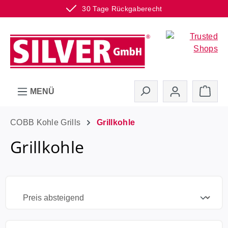
30 Tage Rückgaberecht
Zum Hauptinhalt springen
Ware
MENÜ
COBB Kohle Grills
Grillkohle
Grillkohle