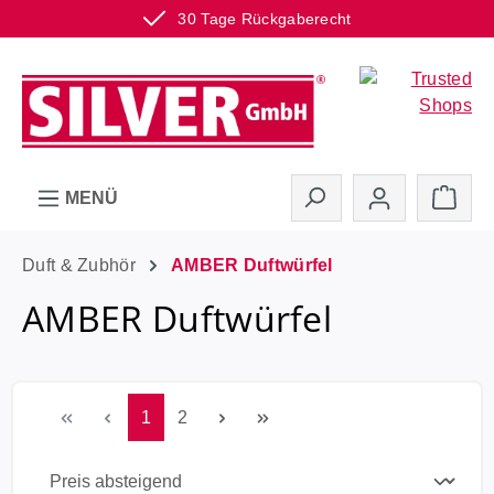
30 Tage Rückgaberecht
Zum Hauptinhalt springen
Ware
MENÜ
Duft & Zubhör
AMBER Duftwürfel
AMBER Duftwürfel
Seite
Seite
1
2