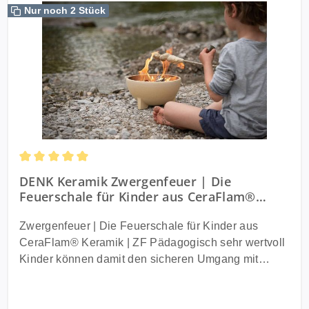
Nur noch 2 Stück
Durchschnittliche Bewertung von 5 von 5 Sternen
DENK Keramik Zwergenfeuer | Die
Feuerschale für Kinder aus CeraFlam®
Keramik | ZF
Zwergenfeuer | Die Feuerschale für Kinder aus
CeraFlam® Keramik | ZF Pädagogisch sehr wertvoll
Kinder können damit den sicheren Umgang mit
Feuer erlernen Flexibel und mobil, für Balkon,
Terrasse, Garten, Strand Kinderfreundlich, standfest,
robust und sicher - Handmade in Germany