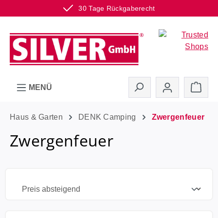
30 Tage Rückgaberecht
Zum Hauptinhalt springen
Ware
MENÜ
Haus & Garten
DENK Camping
Zwergenfeuer
Zwergenfeuer