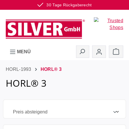
30 Tage Rückgaberecht
Zum Hauptinhalt springen
Ware
MENÜ
HORL-1993
HORL® 3
HORL® 3