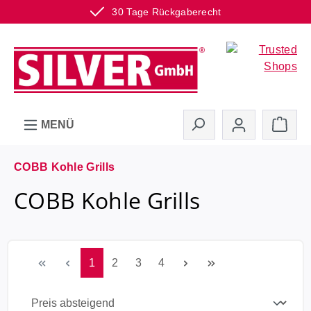
30 Tage Rückgaberecht
Zum Hauptinhalt springen
Ware
MENÜ
COBB Kohle Grills
COBB Kohle Grills
Seite
Seite
Seite
Seite
1
2
3
4