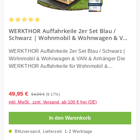
WERKTHORFarbe: Orange /
SchwarzTransporttasche: ja
Verpackungsabmessungen : 33,5 x 24,7 x 18,2 cm
Durchschnittliche Bewertung von 5 von 5 Sternen
Gewicht: 3,72 kgLieferung:WERKTHOR Auffahrkeile
WERKTHOR Auffahrkeile 2er Set Blau /
Schwarz | Wohnmobil & Wohnwagen & VAN
2er Set Orange / Schwarz inkl. Transporttasche
& Anhänger
WERKTHOR Auffahrkeile 2er Set Blau / Schwarz |
Wohnmobil & Wohnwagen & VAN & Anhänger Die
WERKTHOR Auffahrkeile für Wohnmobil &
Wohnwagen & VAN & Anhänger gewährleisten eine
perfekte Ausrichtung, was eine unangenehme
Schräglage beim Schlafen, Kochen oder Duschen
Verkaufspreis:
49,95 €
Regulärer Preis:
54,99 €
(9.17%)
verhindert. Mit einer schnellen und stufenlosen
inkl. MwSt., zzgl. Versand, ab 100 € frei (DE)
Nivellierung von bis zu 10 cm bieten unsere
Auffahrkeile eine praktische Lösung für jedes
In den Warenkorb
Gelände, sei es Schotter, Rasen oder Sand.
WitterungsbeständigUniversell EinsetzbarSchnelles
Blitzversand, Lieferzeit: 1-2 Werktage
& stufenfreies NivellierenRobuste VerarbeitungIhre