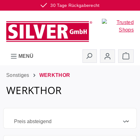
30 Tage Rückgaberecht
Zum Hauptinhalt springen
Ware
MENÜ
Sonstiges
WERKTHOR
WERKTHOR