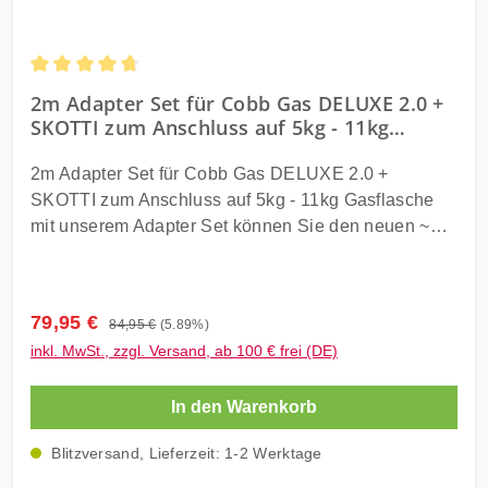
Länge: 5m 7/16" UNEF AG zum Anschluss an
deutsche Kartuschengeräte Made in Germany
Lieferung: 1x Adapter Set 5m inkl. Schnelladapter &
Durchschnittliche Bewertung von 4.83 von 5 Sternen
2m Adapter Set für Cobb Gas DELUXE 2.0 +
Schlauchbruchsicherung (SBS) 1x MiniTool
SKOTTI zum Anschluss auf 5kg - 11kg
Gasflasche (CG2000)
2m Adapter Set für Cobb Gas DELUXE 2.0 +
SKOTTI zum Anschluss auf 5kg - 11kg Gasflasche
mit unserem Adapter Set können Sie den neuen ~
Cobb Gas DELUXE 2.0 oder SKOTTI Grill auch mit
einer handelsüblichen 5kg oder 11kg Gasflasche
betreiben. Ideal für Wohnwagen oder Wohnmobil wo
Verkaufspreis:
79,95 €
Regulärer Preis:
84,95 €
(5.89%)
die Flaschen fest eingebaut sind, mit diesem Adapter
inkl. MwSt., zzgl. Versand, ab 100 € frei (DE)
Set in 2m Länge kommen Sie ohne Probleme fast
überall hin um Ihren Cobb Premier Gas DELUXE 2.0
In den Warenkorb
oder SKOTTI Grill an Ihrem Wunschort zu betreiben.
Und so einfach gehts! Schnelladapter am Cobb Gas
Blitzversand, Lieferzeit: 1-2 Werktage
DELUXE 2.0 oder SKOTTI Grill anschließen Regler
an der Gasflasche anschließen Schlauch mit