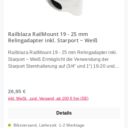
Railblaza RailMount 19 - 25 mm
Relingadapter inkl. Starport ~ Weiß
Railblaza RailMount 19 - 25 mm Relingadapter inkl.
Starport ~ Weiß Ermöglicht die Verwendung der
Starport Sternhalterung auf (3/4“ und 1“) 19-20 und
25 mm Rohren. Ideal für unsere neue Cobb
Relinghalterung und alle anderen
Railblaza Zubehörteile. Die Railblaza RailMount ist
Regulärer Preis:
26,95 €
eine Basishalterung, mit der Sie jedes Railblaza
inkl. MwSt., zzgl. Versand, ab 100 € frei (DE)
Zubehör sicher und einfach an Ihrer Reling
befestigen können. Komplett Set inkl. aller
Details
Schrauben und Zubehörteile. Lieferung: Railblaza
RailMount 19 - 25 mm Relingadapter inkl. Starport ~
Blitzversand, Lieferzeit: 1-2 Werktage
Weiß