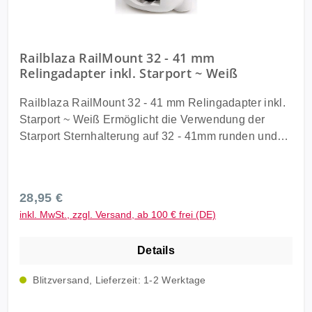
Railblaza RailMount 32 - 41 mm
Relingadapter inkl. Starport ~ Weiß
Railblaza RailMount 32 - 41 mm Relingadapter inkl.
Starport ~ Weiß Ermöglicht die Verwendung der
Starport Sternhalterung auf 32 - 41mm runden und
32mm eckigen Rohren. Ideal für unsere neue Cobb
Relinghalterung und alle anderen
Railblaza Zubehörteile. Die Railblaza RailMount ist
Regulärer Preis:
28,95 €
eine Basishalterung, mit der Sie jedes Railblaza
inkl. MwSt., zzgl. Versand, ab 100 € frei (DE)
Zubehör sicher und einfach an Ihrer Reling
befestigen können. Komplett Set inkl. aller
Details
Schrauben und Zubehörteile. Lieferung: Railblaza
RailMount 32 - 41mm Relingadapter inkl. Starport ~
Blitzversand, Lieferzeit: 1-2 Werktage
Weiß