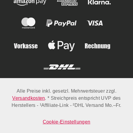
Alle Preise inkl. gesetzl. Mehrwertsteuer zzgl.
Versandkosten
. * Streichpreis entspricht UVP des
Herstellers - ¹Affiliate-Link - ²DHL Versand Mo.–Fr.
Cookie-Einstellungen