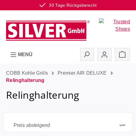
30 Tage Rückgaberecht
Zum Hauptinhalt springen
Ware
MENÜ
COBB Kohle Grills
Premier AIR DELUXE
Relinghalterung
Relinghalterung