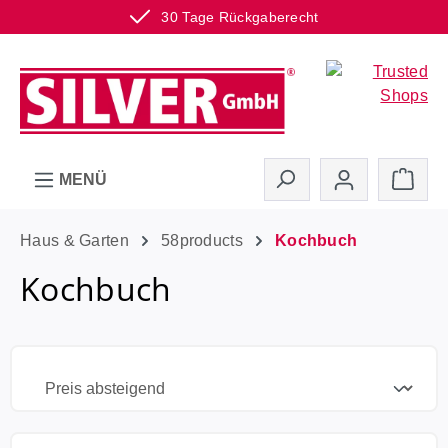
30 Tage Rückgaberecht
Zum Hauptinhalt springen
Ware
MENÜ
Haus & Garten
58products
Kochbuch
Kochbuch