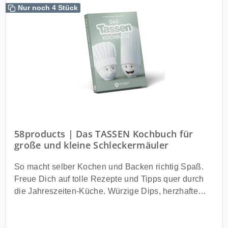
Nur noch 4 Stück
58products | Das TASSEN Kochbuch für
große und kleine Schleckermäuler
So macht selber Kochen und Backen richtig Spaß.
Freue Dich auf tolle Rezepte und Tipps quer durch
die Jahreszeiten-Küche. Würzige Dips, herzhafte
Snacks, Basics, wie Brot, Suppen, Eintöpfe und
Salate. Leckere Pasta- und Pizza-Kreationen bis hin
zu Kuchen und Keksen. Happiness und gute Laune