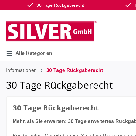
30 Tage Rückgaberecht
m Hauptinhalt springen
Zur Suche springen
Zur Hauptnavigation springen
Alle Kategorien
Informationen
30 Tage Rückgaberecht
30 Tage Rückgaberecht
30 Tage Rückgaberecht
Mehr, als Sie erwarten: 30 Tage erweitertes Rückga
Bei der Silver GmbH shoppen Sie ohne Risiko und nehm