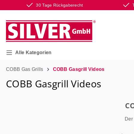
30 Tage Rückgaberecht
m Hauptinhalt springen
Zur Suche springen
Zur Hauptnavigation springen
Alle Kategorien
COBB Gas Grills
COBB Gasgrill Videos
COBB Gasgrill Videos
CO
Der 