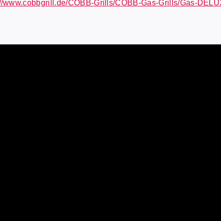
://www.cobbgrill.de/COBB-Grills/COBB-Gas-Grills/Gas-DELU