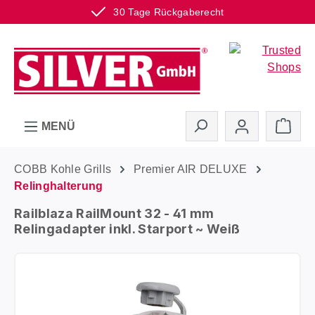
30 Tage Rückgaberecht
Zum Hauptinhalt springen
Ware
MENÜ
COBB Kohle Grills
Premier AIR DELUXE
Relinghalterung
Railblaza RailMount 32 - 41 mm
Relingadapter inkl. Starport ~ Weiß
Bildergalerie überspringen