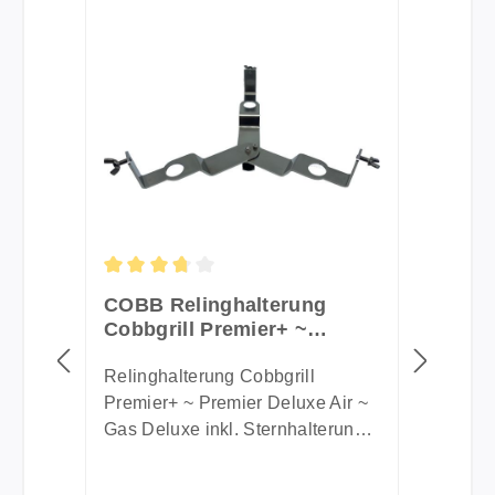
Durchschnittliche Bewertung von 3.67 von 5 St
COBB Relinghalterung
Cobbgrill Premier+ ~
Premier Deluxe Air ~
Premier Gas Deluxe inkl.
Relinghalterung Cobbgrill
Sternhalterung (CO85-0)
Premier+ ~ Premier Deluxe Air ~
Gas Deluxe inkl. Sternhalterung
Sie haben eine Motoryacht oder
ein Segelboot und möchten Ihren