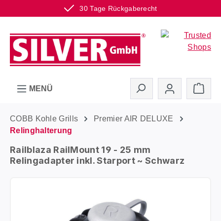
30 Tage Rückgaberecht
Zum Hauptinhalt springen
Ware
MENÜ
COBB Kohle Grills
Premier AIR DELUXE
Relinghalterung
Railblaza RailMount 19 - 25 mm
Relingadapter inkl. Starport ~ Schwarz
Bildergalerie überspringen