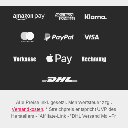
Alle Preise inkl. gesetzl. Mehrwertsteuer zzgl.
Versandkosten
. * Streichpreis entspricht UVP des
Herstellers - ¹Affiliate-Link - ²DHL Versand Mo.–Fr.