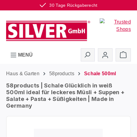
30 Tage Rückgaberecht
Zum Hauptinhalt springen
Ware
MENÜ
Haus & Garten
58products
Schale 500ml
58products | Schale Glücklich in weiß
500ml ideal für leckeres Müsli + Suppen +
Salate + Pasta + Süßigkeiten | Made in
Germany
Bildergalerie überspringen