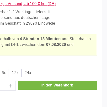
zzgl. Versand, ab 100 € frei (DE)
erbar 1-2 Werktage Lieferzeit
versand aus deutschem Lager
im Geschäft in 29690 Lindwedel
nerhalb von
4 Stunden 13 Minuten
und Sie erhalten
rung mit DHL zwischen dem
07.08.2026
und
.
ählen
6x
12x
24x
Anzahl: Gib den gewünschten Wert ein ode
In den Warenkorb