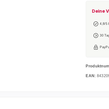
Deine V
4,8/5
30 Ta
PayPa
Produktnu
EAN:
84320