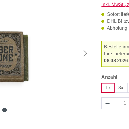
inkl. MwSt., 
Sofort lief
DHL Blitz
Abholung 
Bestelle in
Ihre Liefe
08.08.2026
ausw
Anzahl
1x
3x
Produkt 