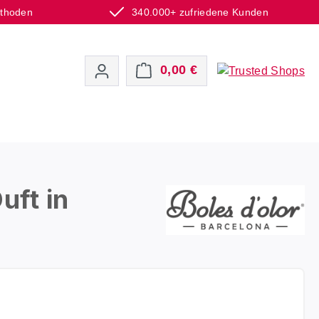
ethoden
340.000+ zufriedene Kunden
Warenkorb enthält 0 P
0,00 €
uft in