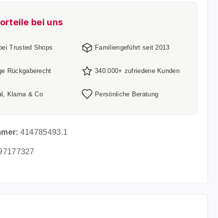
orteile bei uns
 bei Trusted Shops
Familiengeführt seit 2013
ge Rückgaberecht
340.000+ zufriedene Kunden
l, Klarna & Co
Persönliche Beratung
mmer:
414785493.1
97177327