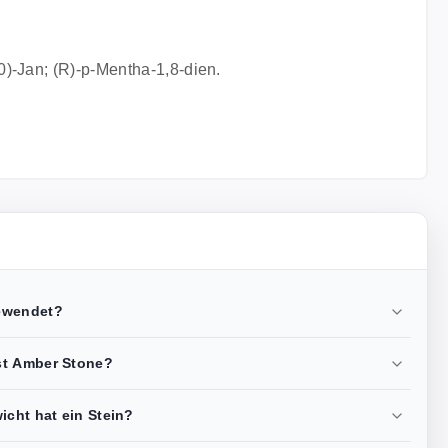
0)-Jan; (R)-p-Mentha-1,8-dien.
ewendet?
st Amber Stone?
cht hat ein Stein?