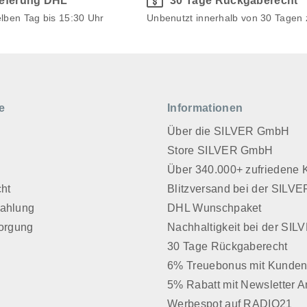
ieferung DHL
30 Tage Rückgaberecht
elben Tag bis 15:30 Uhr
Unbenutzt innerhalb von 30 Tagen
e
Informationen
Über die SILVER GmbH
Store SILVER GmbH
z
Über 340.000+ zufriedene
cht
Blitzversand bei der SIL
Zahlung
DHL Wunschpaket
sorgung
Nachhaltigkeit bei der SI
30 Tage Rückgaberecht
6% Treuebonus mit Kunden
5% Rabatt mit Newsletter 
Werbespot auf RADIO21