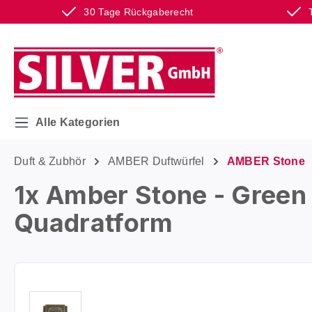
30 Tage Rückgaberecht
m Hauptinhalt springen
Zur Suche springen
Zur Hauptnavigation springen
Alle Kategorien
Duft & Zubhör
AMBER Duftwürfel
AMBER Stone
1x Amber Stone - Green F
Quadratform
Bildergalerie überspringen