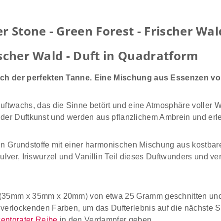
Stone - Green Forest - Frischer Wal
ischer Wald - Duft in Quadratform
ach der perfekten Tanne. Eine Mischung aus Essenzen v
wachs, das die Sinne betört und eine Atmosphäre voller Wä
 der Duftkunst und werden aus pflanzlichem Ambrein und erl
en Grundstoffe mit einer harmonischen Mischung aus kostbar
npulver, Iriswurzel und Vanillin Teil dieses Duftwunders un
5mm x 35mm x 20mm) von etwa 25 Gramm geschnitten und si
verlockenden Farben, um das Dufterlebnis auf die nächste St
entgrater Reibe
in den Verdampfer geben.