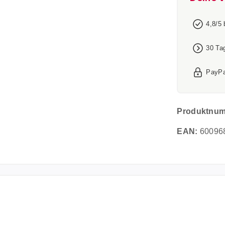
4,8/5
30 Ta
PayPa
Produktnu
EAN:
60096