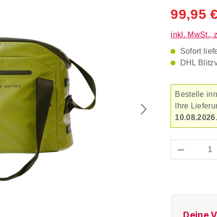
99,95 
inkl. MwSt., 
Sofort lief
DHL Blitz
Bestelle in
Ihre Liefe
10.08.2026
Produkt 
Deine V