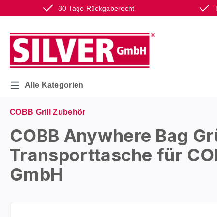
30 Tage Rückgaberecht
m Hauptinhalt springen
Zur Suche springen
Zur Hauptnavigation springen
Alle Kategorien
COBB Grill Zubehör
COBB Anywhere Bag Grü
Transporttasche für COB
GmbH