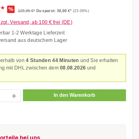
€*
%
129,95 €*
Du sparst: 30,00 €*
(23.09%)
zzgl. Versand, ab 100 € frei (DE)
erbar 1-2 Werktage Lieferzeit
versand aus deutschem Lager
nerhalb von
4 Stunden 44 Minuten
und Sie erhalten
rung mit DHL zwischen dem
08.08.2026
und
.
Anzahl: Gib den gewünschten Wert ein ode
In den Warenkorb
orteile bei uns