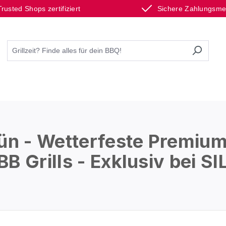
Trusted Shops zertifiziert
Sichere Zahlungsm
n - Wetterfeste Premiu
B Grills - Exklusiv bei S