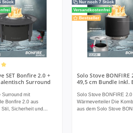
6 Stück
Nur noch 7 Stück
nfrei
Versandkostenfrei
Bestseller
ttliche Bewertung von 5 von 5 Sternen
ve SET Bonfire 2.0 +
Solo Stove BONFIRE 
alentisch Surround
49,5 cm Bundle inkl. 
Wärmeverteiler + St
Tragetasche +
 Surround mit
Solo Stove BONFIRE 2.0 
Sturmfeuerzeug
e Bonfire 2.0 aus
Wärmeverteiler Die Kombination
 Stil, Sicherheit und
aus dem Solo Stove BON
einen Garten Erlebe
und dem passenden Wärm
iche Abende mit deiner
sorgt für gemütliche
e Feuerstelle und dem
Lagerfeuerabende mit be