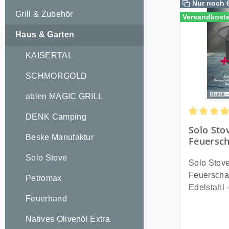
Nur noch 
Grill & Zubehör
Versandkoste
Haus & Garten
KAISERTAL
SCHMORGOLD
abien MAGIC GRILL
DENK Camping
Durchschni
Solo Sto
Beske Manufaktur
Feuersch
Solo Stove
Solo Stove
Feuerschal
Petromax
Edelstahl -
Feuerhand
Komfort für d
unvergessl
Natives Olivenöl Extra
Solo Stov