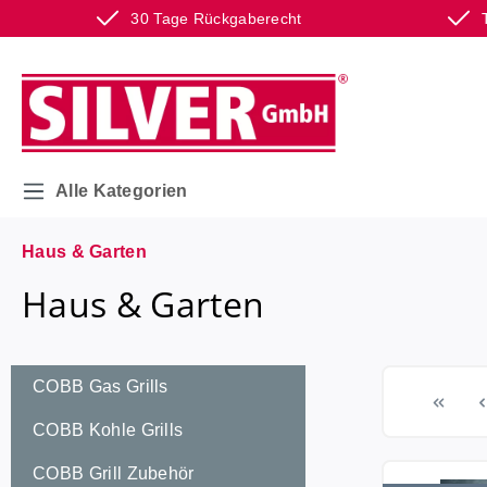
30 Tage Rückgaberecht
m Hauptinhalt springen
Zur Suche springen
Zur Hauptnavigation springen
Alle Kategorien
Haus & Garten
Haus & Garten
COBB Gas Grills
COBB Kohle Grills
COBB Grill Zubehör