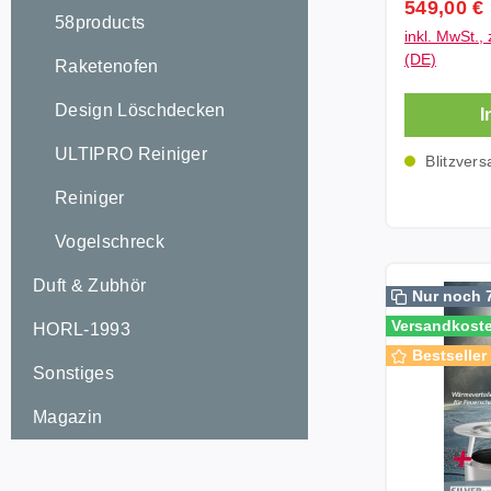
Verkaufsp
549,00 €
praktische
58products
inkl. MwSt., 
Dieser mod
(DE)
Raketenofen
Funktional
nicht nur a
Design Löschdecken
I
für Geträn
sondern au
ULTIPRO Reiniger
Blitzvers
Schutzbarr
Reiniger
Feuerstell
enthalten 
Vogelschreck
Bonfire 2.
Edelstahl,
Duft & Zubhör
Nur noch 
Surround 
Versandkoste
HORL-1993
Garten ei
Bestseller
verleiht. Sicherheit trifft auf Design
Sonstiges
Der Solo S
deine Fami
Magazin
unvorsich
Nähe des F
Schutzbarr