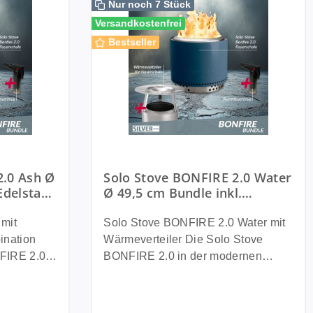
Nur noch 7 Stück
Versandkostenfrei
Bestseller
2.0 Ash Ø
Solo Stove BONFIRE 2.0 Water
Edelstahl
Ø 49,5 cm Bundle inkl.
andfuß +
Edelstahl Wärmeverteiler +
Standfuß + Tragetasche +
mit
Solo Stove BONFIRE 2.0 Water mit
Sturmfeuerzeug
Wärmeverteiler Die Solo Stove
FIRE 2.0
BONFIRE 2.0 in der modernen
everteiler
Farbe Water kombiniert stilvolles
Design mit innovativer Feuertechnik
sonders
und angenehmer Wärmeverteilung.