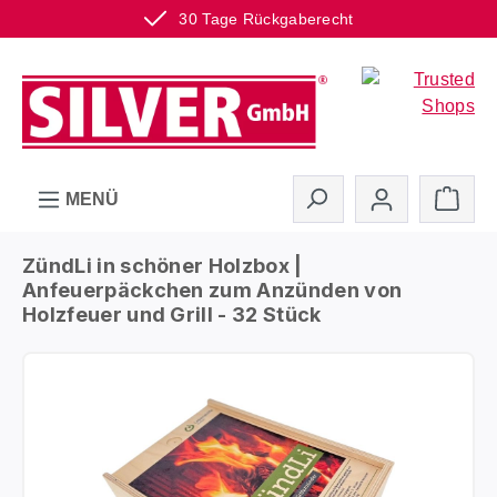
30 Tage Rückgaberecht
Zum Hauptinhalt springen
Ware
MENÜ
ZündLi in schöner Holzbox |
Anfeuerpäckchen zum Anzünden von
Holzfeuer und Grill - 32 Stück
Bildergalerie überspringen