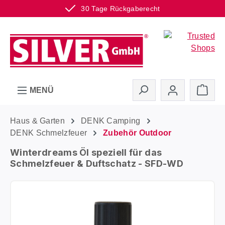
30 Tage Rückgaberecht
Zum Hauptinhalt springen
Ware
MENÜ
Haus & Garten
DENK Camping
DENK Schmelzfeuer
Zubehör Outdoor
Winterdreams Öl speziell für das
Schmelzfeuer & Duftschatz - SFD-WD
Bildergalerie überspringen