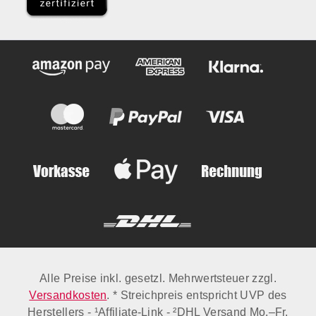
Alle Preise inkl. gesetzl. Mehrwertsteuer zzgl.
Versandkosten
. * Streichpreis entspricht UVP des
Herstellers - ¹Affiliate-Link - ²DHL Versand Mo.–Fr.