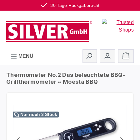
30 Tage Rückgaberecht
Zum Hauptinhalt springen
Ware
MENÜ
Thermometer No.2 Das beleuchtete BBQ-
Grillthermometer ~ Moesta BBQ
Bildergalerie überspringen
Nur noch 3 Stück