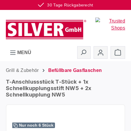
30 Tage Rückgaberecht
Zum Hauptinhalt springen
Ware
MENÜ
Grill & Zubehör
Befüllbare Gasflaschen
T-Anschlussstück T-Stück + 1x
Schnellkupplungsstift NW5 + 2x
Schnellkupplung NW5
Bildergalerie überspringen
Nur noch 6 Stück