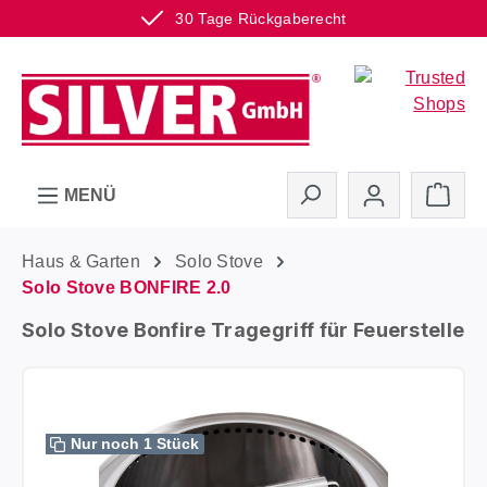
30 Tage Rückgaberecht
Zum Hauptinhalt springen
Ware
MENÜ
Haus & Garten
Solo Stove
Solo Stove BONFIRE 2.0
Solo Stove Bonfire Tragegriff für Feuerstelle
Bildergalerie überspringen
Nur noch 1 Stück