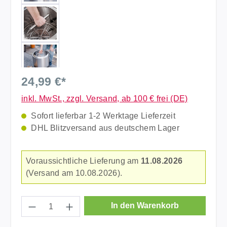
24,99 €*
inkl. MwSt., zzgl. Versand, ab 100 € frei (DE)
Sofort lieferbar 1-2 Werktage Lieferzeit
DHL Blitzversand aus deutschem Lager
Voraussichtliche Lieferung am
11.08.2026
(Versand am 10.08.2026).
Produkt Anzahl: Gib den gewünschten Wer
In den Warenkorb