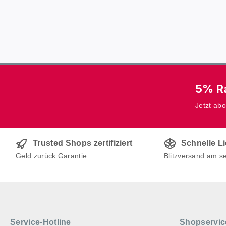
5% Ra
Jetzt ab
Trusted Shops zertifiziert
Schnelle L
Geld zurück Garantie
Blitzversand am s
Service-Hotline
Shopservic