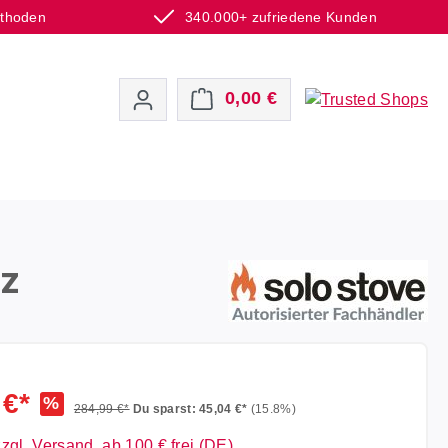
ethoden
340.000+ zufriedene Kunden
Warenkorb enthält 0 P
0,00 €
tz
 €*
%
284,99 €*
Du sparst: 45,04 €*
(15.8%)
zzgl. Versand, ab 100 € frei (DE)