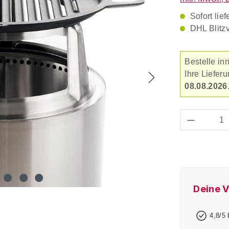
Sofort lief
DHL Blitz
Bestelle in
Ihre Liefe
08.08.2026
Produkt 
Deine V
4,8/5