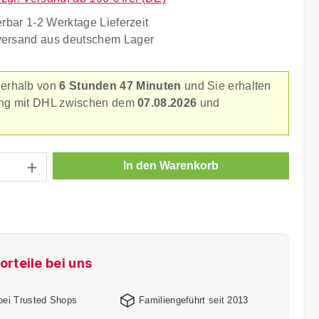
erbar 1-2 Werktage Lieferzeit
versand aus deutschem Lager
nerhalb von
6 Stunden 47 Minuten
und Sie erhalten
rung mit DHL zwischen dem
07.08.2026
und
.
Anzahl: Gib den gewünschten Wert ein ode
In den Warenkorb
orteile bei uns
 bei Trusted Shops
Familiengeführt seit 2013