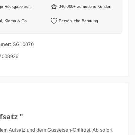
ge Rückgaberecht
340.000+ zufriedene Kunden
l, Klarna & Co
Persönliche Beratung
mmer:
SG10070
7008926
fsatz "
dem Aufsatz und dem Gusseisen-Grillrost. Ab sofort