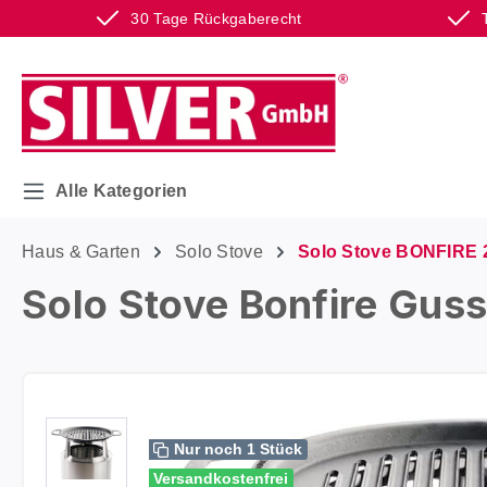
30 Tage Rückgaberecht
m Hauptinhalt springen
Zur Suche springen
Zur Hauptnavigation springen
Alle Kategorien
Haus & Garten
Solo Stove
Solo Stove BONFIRE 
Solo Stove Bonfire Guss
Bildergalerie überspringen
Nur noch 1 Stück
Versandkostenfrei