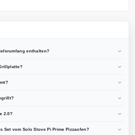
 Lieferumfang enthalten?
rillplatte?
amt?
grillt?
e 2.0?
es Set vom Solo Stove Pi Prime Pizzaofen?