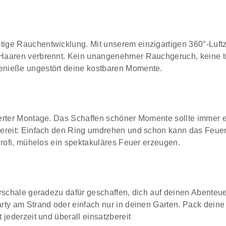
ge Rauchentwicklung. Mit unserem einzigartigen 360°-Luftzir
 Haaren verbrennt. Kein unangenehmer Rauchgeruch, keine 
enieße ungestört deine kostbaren Momente.
erter Montage. Das Schaffen schöner Momente sollte immer e
bereit: Einfach den Ring umdrehen und schon kann das Feue
Profi, mühelos ein spektakuläres Feuer erzeugen.
erschale geradezu dafür geschaffen, dich auf deinen Abente
ty am Strand oder einfach nur in deinen Garten. Pack deine 
jederzeit und überall einsatzbereit