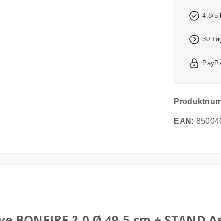
4,8/5
30 Ta
PayPa
Produktnu
EAN:
85004
e BONFIRE 2.0 Ø 49,5 cm + STAND Ash