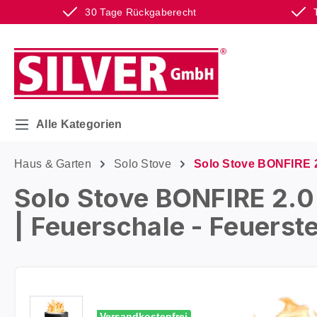
30 Tage Rückgaberecht
m Hauptinhalt springen
Zur Suche springen
Zur Hauptnavigation springen
Alle Kategorien
Haus & Garten
Solo Stove
Solo Stove BONFIRE 
Solo Stove BONFIRE 2.0
| Feuerschale - Feuerste
Bildergalerie überspringen
Versandkostenfrei