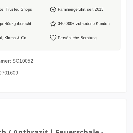
 bei Trusted Shops
Familiengeführt seit 2013
ge Rückgaberecht
340.000+ zufriedene Kunden
l, Klarna & Co
Persönliche Beratung
mmer:
SG10052
0701609
 / Anthrazit | Feuerschale -