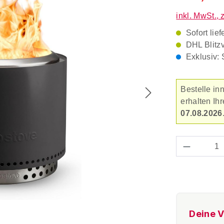
inkl. MwSt., 
Sofort lief
DHL Blitz
Exklusiv: 
Bestelle in
erhalten Ih
07.08.2026
Produkt 
Deine V