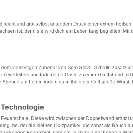
end leicht und gibt selbst unter dem Druck einer extrem heiße
hsen ist, denn sie wird dich ein Leben lang begleiten. Mit 
dem vielseitigen Zubehör von Solo Stove. Schaffe zusätzlic
rmeverteilers und lade deine Gäste zu einem Grillabend mit 
e Abende am Feuer, indem du mithilfe der Grillspieße Würst
n Technologie
ie Feuerschale. Diese wird zwischen der Doppelwand erhitzt
g, bei der die kleinen Holzpartikel, die sonst als Rauch au
eindruckenden Feuerspiel, sondern auch zu einer höheren W