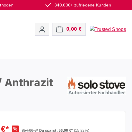
ethoden
340.000+ zufriedene Kunden
Warenkorb enthält 0 P
0,00 €
 Anthrazit
 €*
%
354,00 €*
Du sparst: 56,00 €*
(15.82%)