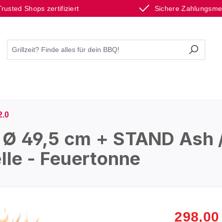
Trusted Shops zertifiziert
Sichere Zahlungsm
2.0
 Ø 49,5 cm + STAND Ash /
lle - Feuertonne
298,00