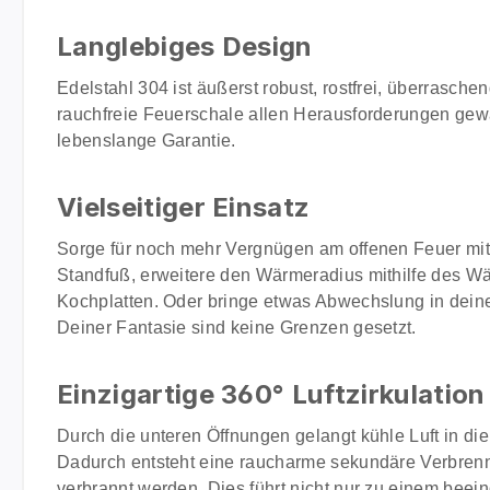
Langlebiges Design
Edelstahl 304 ist äußerst robust, rostfrei, überrasch
rauchfreie Feuerschale allen Herausforderungen gewac
lebenslange Garantie.
Vielseitiger Einsatz
Sorge für noch mehr Vergnügen am offenen Feuer mit 
Standfuß, erweitere den Wärmeradius mithilfe des Wä
Kochplatten. Oder bringe etwas Abwechslung in dein
Deiner Fantasie sind keine Grenzen gesetzt.
Einzigartige 360° Luftzirkulatio
Durch die unteren Öffnungen gelangt kühle Luft in d
Dadurch entsteht eine raucharme sekundäre Verbrennun
verbrannt werden. Dies führt nicht nur zu einem be