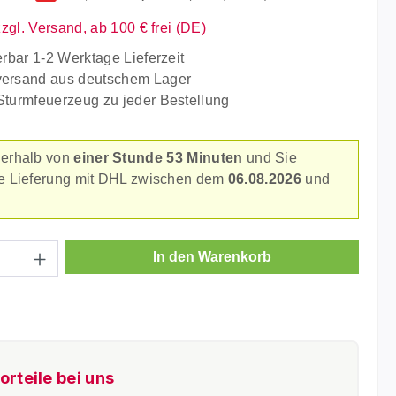
zzgl. Versand, ab 100 € frei (DE)
erbar 1-2 Werktage Lieferzeit
versand aus deutschem Lager
Sturmfeuerzeug zu jeder Bestellung
nerhalb von
einer Stunde 53 Minuten
und Sie
re Lieferung mit DHL zwischen dem
06.08.2026
und
.
Anzahl: Gib den gewünschten Wert ein ode
In den Warenkorb
orteile bei uns