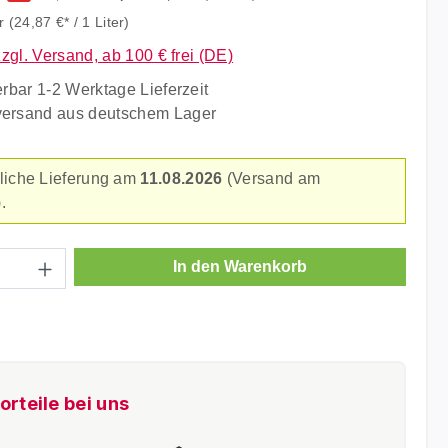
er
(24,87 €* / 1 Liter)
zzgl. Versand, ab 100 € frei (DE)
erbar 1-2 Werktage Lieferzeit
versand aus deutschem Lager
liche Lieferung am
11.08.2026
(Versand am
.
Anzahl: Gib den gewünschten Wert ein ode
In den Warenkorb
orteile bei uns