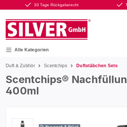
30 Tage Rückgaberecht
m Hauptinhalt springen
Zur Suche springen
Zur Hauptnavigation springen
Alle Kategorien
Duft & Zubhör
Scentchips
Duftstäbchen Sets
Scentchips® Nachfüllun
400ml
Bildergalerie überspringen
Nur noch 8 Stück