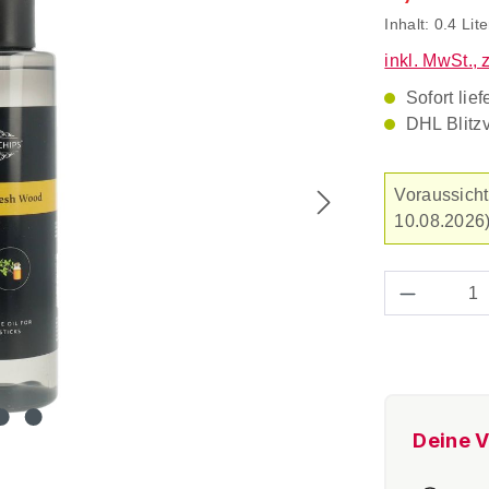
Inhalt:
0.4 Lit
inkl. MwSt., 
Sofort lief
DHL Blitz
Voraussicht
10.08.2026)
Produkt 
Deine V