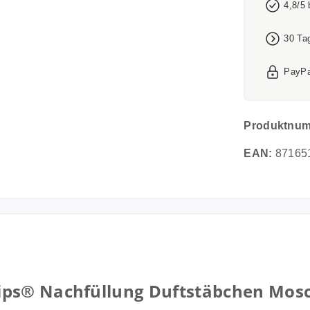
4,8/5
30 Ta
PayPa
Produktnu
EAN:
87165
ps® Nachfüllung Duftstäbchen Mosc