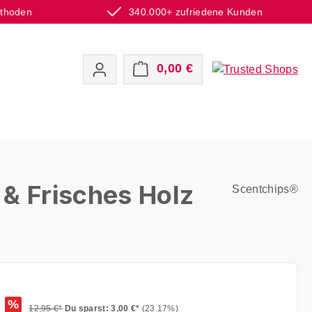
ethoden
340.000+ zufriedene Kunden
Warenkorb enthält 0 P
0,00 €
& Frisches Holz
Scentchips®
%
12,95 €*
Du sparst: 3,00 €*
(23.17%)