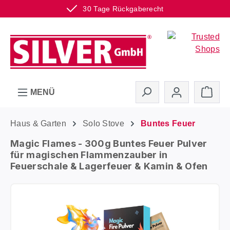
30 Tage Rückgaberecht
Zum Hauptinhalt springen
Ware
MENÜ
Haus & Garten
Solo Stove
Buntes Feuer
Magic Flames - 300g Buntes Feuer Pulver
für magischen Flammenzauber in
Feuerschale & Lagerfeuer & Kamin & Ofen
Bildergalerie überspringen