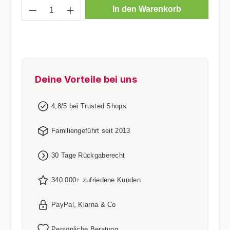
Produkt Anzahl: Gib den gewünschten Wer
In den Warenkorb
Deine Vorteile bei uns
4,8/5 bei Trusted Shops
Familiengeführt seit 2013
30 Tage Rückgaberecht
340.000+ zufriedene Kunden
PayPal, Klarna & Co
Persönliche Beratung