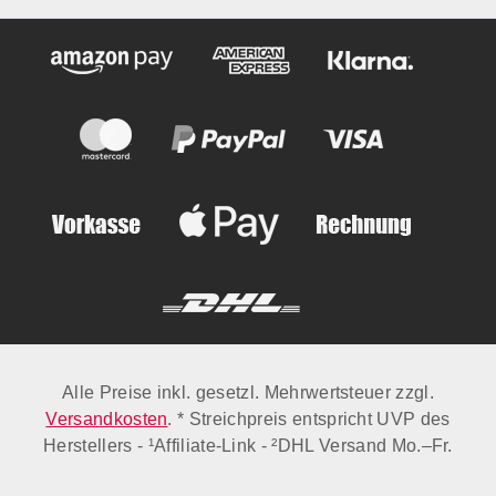
Alle Preise inkl. gesetzl. Mehrwertsteuer zzgl.
Versandkosten
. * Streichpreis entspricht UVP des
Herstellers - ¹Affiliate-Link - ²DHL Versand Mo.–Fr.