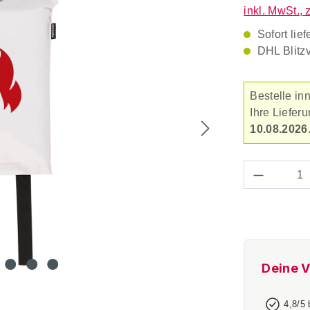
inkl. MwSt., 
Sofort lief
DHL Blitz
Bestelle in
Ihre Liefe
10.08.2026
Produkt 
Deine V
4,8/5