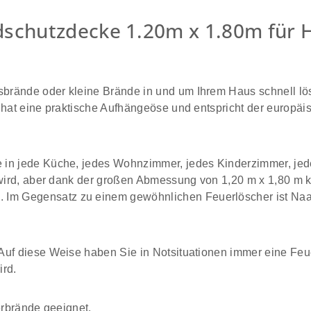
chutzdecke 1.20m x 1.80m für Ha
brände oder kleine Brände in und um Ihrem Haus schnell l
e hat eine praktische Aufhängeöse und entspricht der europä
e in jede Küche, jedes Wohnzimmer, jedes Kinderzimmer, j
in wird, aber dank der großen Abmessung von 1,20 m x 1,80 
m Gegensatz zu einem gewöhnlichen Feuerlöscher ist Naaai
 Auf diese Weise haben Sie in Notsituationen immer eine Fe
rd.
erbrände geeignet.