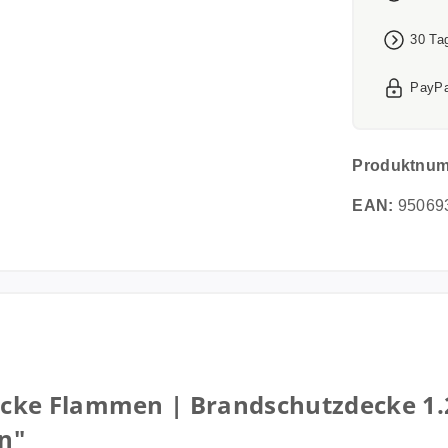
30 Ta
PayPa
Produktnu
EAN:
95069
cke Flammen | Brandschutzdecke 1.
en"