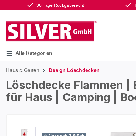
30 Tage Rückgaberecht
m Hauptinhalt springen
Zur Suche springen
Zur Hauptnavigation springen
Alle Kategorien
Haus & Garten
Design Löschdecken
Löschdecke Flammen | 
für Haus | Camping | Boo
Bildergalerie überspringen
Nur noch 2 Stück