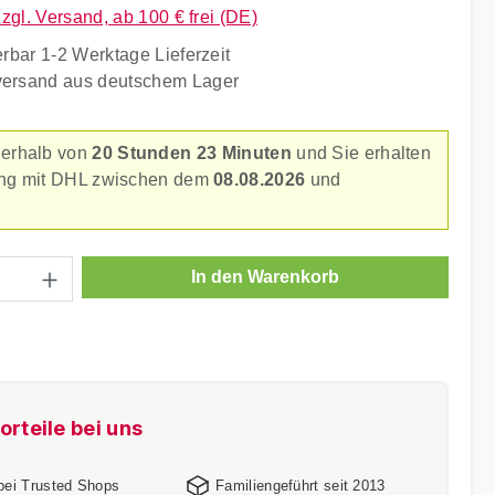
zzgl. Versand, ab 100 € frei (DE)
erbar 1-2 Werktage Lieferzeit
versand aus deutschem Lager
nerhalb von
20 Stunden 23 Minuten
und Sie erhalten
rung mit DHL zwischen dem
08.08.2026
und
.
Anzahl: Gib den gewünschten Wert ein ode
In den Warenkorb
orteile bei uns
 bei Trusted Shops
Familiengeführt seit 2013