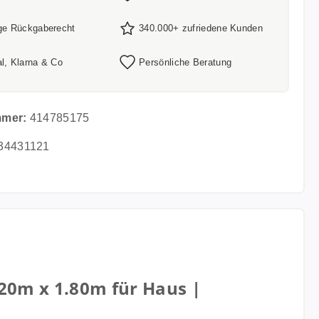
ge Rückgaberecht
340.000+ zufriedene Kunden
l, Klarna & Co
Persönliche Beratung
mmer:
414785175
34431121
20m x 1.80m für Haus |