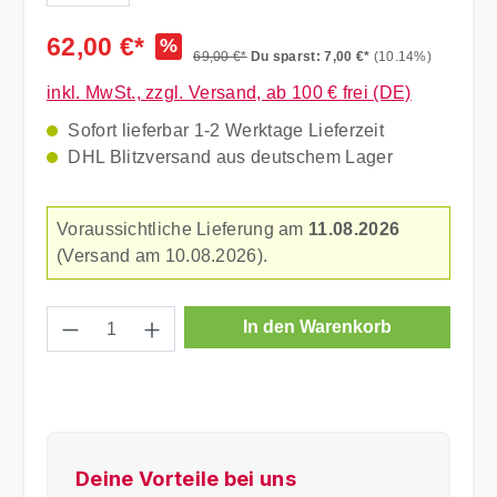
62,00 €*
%
69,00 €*
Du sparst: 7,00 €*
(10.14%)
inkl. MwSt., zzgl. Versand, ab 100 € frei (DE)
Sofort lieferbar 1-2 Werktage Lieferzeit
DHL Blitzversand aus deutschem Lager
Voraussichtliche Lieferung am
11.08.2026
(Versand am 10.08.2026).
Produkt Anzahl: Gib den gewünschten Wer
In den Warenkorb
Deine Vorteile bei uns