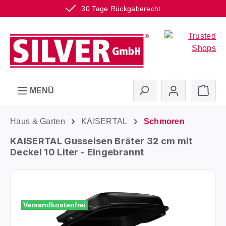
30 Tage Rückgaberecht
Zum Hauptinhalt springen
Ware
MENÜ
Haus & Garten
KAISERTAL
Schmoren
KAISERTAL Gusseisen Bräter 32 cm mit
Deckel 10 Liter - Eingebrannt
Bildergalerie überspringen
Versandkostenfrei