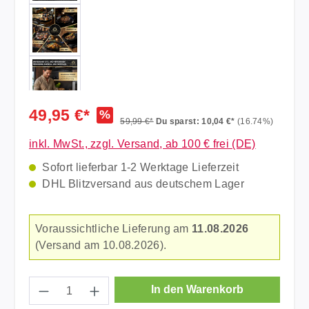
49,95 €*
%
59,99 €*
Du sparst: 10,04 €*
(16.74%)
inkl. MwSt., zzgl. Versand, ab 100 € frei (DE)
Sofort lieferbar 1-2 Werktage Lieferzeit
DHL Blitzversand aus deutschem Lager
Voraussichtliche Lieferung am
11.08.2026
(Versand am 10.08.2026).
Produkt Anzahl: Gib den gewünschten Wer
In den Warenkorb