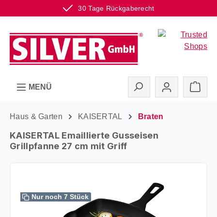
30 Tage Rückgaberecht
Zum Hauptinhalt springen
Ware
MENÜ
Haus & Garten
KAISERTAL
Braten
KAISERTAL Emaillierte Gusseisen
Grillpfanne 27 cm mit Griff
Bildergalerie überspringen
Nur noch 7 Stück