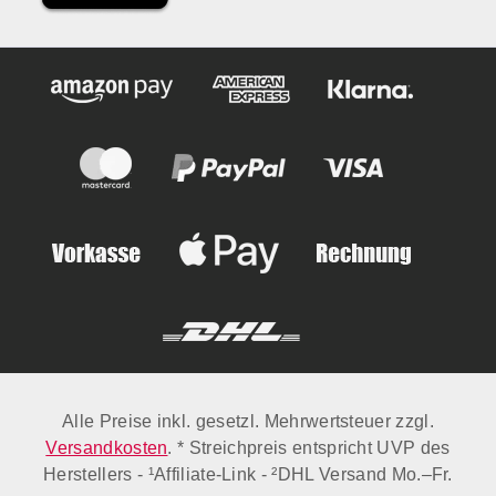
Alle Preise inkl. gesetzl. Mehrwertsteuer zzgl.
Versandkosten
. * Streichpreis entspricht UVP des
Herstellers - ¹Affiliate-Link - ²DHL Versand Mo.–Fr.