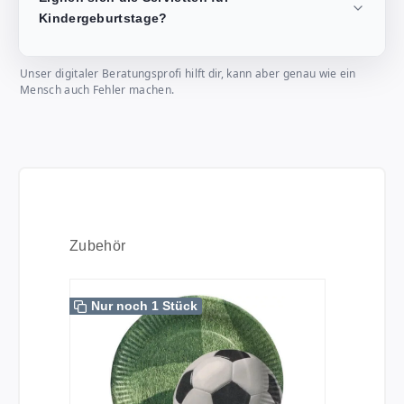
Kindergeburtstage?
Unser digitaler Beratungsprofi hilft dir, kann aber genau wie ein
Mensch auch Fehler machen.
Produktgalerie überspringen
Zubehör
Nur noch 1 Stück