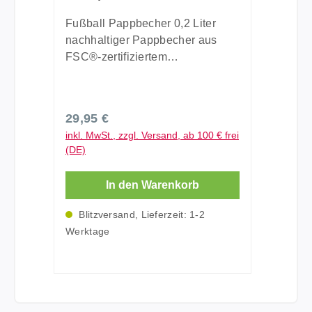
Stück
Fußball Pappbecher 0,2 Liter
nachhaltiger Pappbecher aus
FSC®-zertifiziertem
Frischfaserkarton. Die Einweg-
Partyserie aus Holz- und
Zellulosefasern - frei von
Regulärer Preis:
29,95 €
erdölbasierten Kunststoffen.
inkl. MwSt., zzgl. Versand, ab 100 € frei
Füllmenge: 0,2 Liter absolut
(DE)
lebensmittelecht nicht für
alkoholhaltige Getränke
In den Warenkorb
geeignet Durchmesser: 7 cm,
Höhe: 9,7 cm
Blitzversand, Lieferzeit: 1-2
Produktzertifizierungen: FSC®-
Werktage
zertifiziert Lieferung: Fußball
Pappbecher 0,2 Liter | 14x 10 im
Karton 140 Stück