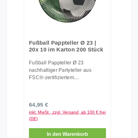
Fußball Pappteller Ø 23 |
20x 10 im Karton 200 Stück
Fußball Pappteller Ø 23
nachhaltiger Partyteller aus
FSC®-zertifiziertem
Frischfaserkarton mit
Zellulosefaser-Beschichtung. Die
Einweg-Partyserie rein aus
Regulärer Preis:
64,95 €
nachwachsenden Rohstoffen -
inkl. MwSt., zzgl. Versand, ab 100 € frei
frei von erdölbasierten
(DE)
Kunststoffen. absolut
lebensmittelecht Materialstärke:
In den Warenkorb
300 g/m² Durchmesser: 23 cm