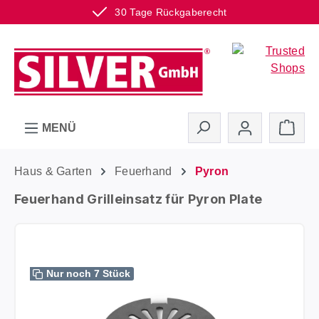
30 Tage Rückgaberecht
Zum Hauptinhalt springen
Ware
MENÜ
Haus & Garten
Feuerhand
Pyron
Feuerhand Grilleinsatz für Pyron Plate
Bildergalerie überspringen
Nur noch 7 Stück