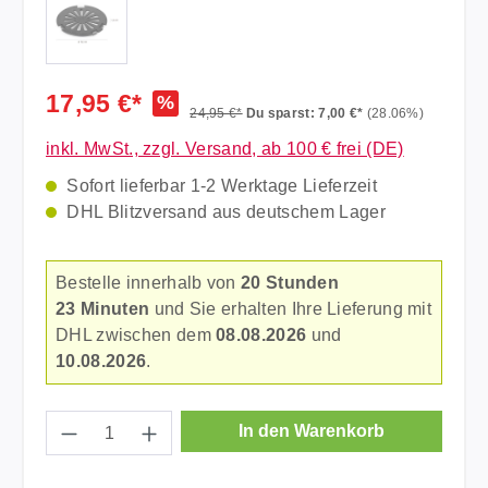
17,95 €*
%
24,95 €*
Du sparst: 7,00 €*
(28.06%)
inkl. MwSt., zzgl. Versand, ab 100 € frei (DE)
Sofort lieferbar 1-2 Werktage Lieferzeit
DHL Blitzversand aus deutschem Lager
Bestelle innerhalb von
20 Stunden
23 Minuten
und Sie erhalten Ihre Lieferung mit
DHL zwischen dem
08.08.2026
und
10.08.2026
.
Produkt Anzahl: Gib den gewünschten Wer
In den Warenkorb