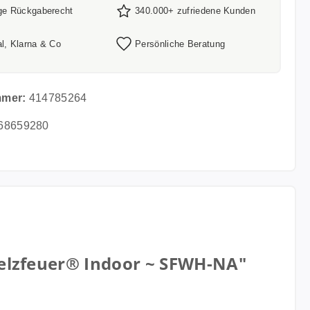
ge Rückgaberecht
340.000+ zufriedene Kunden
l, Klarna & Co
Persönliche Beratung
mmer:
414785264
68659280
lzfeuer® Indoor ~ SFWH-NA"