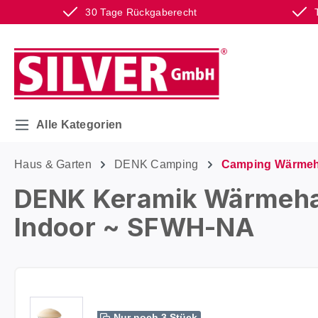
30 Tage Rückgaberecht
m Hauptinhalt springen
Zur Suche springen
Zur Hauptnavigation springen
Alle Kategorien
Haus & Garten
DENK Camping
Camping Wärme
DENK Keramik Wärmehau
Indoor ~ SFWH-NA
Bildergalerie überspringen
Nur noch 3 Stück