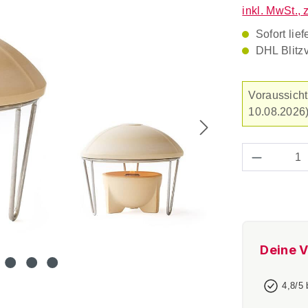
inkl. MwSt., 
Sofort lief
DHL Blitz
Voraussicht
10.08.2026)
Produkt 
Deine V
4,8/5