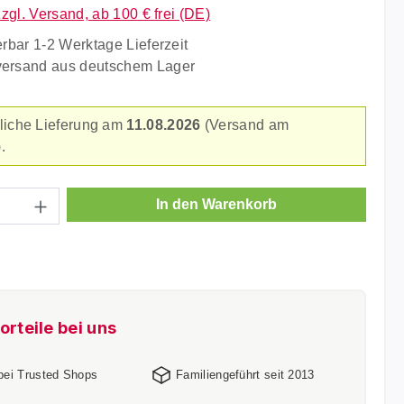
zzgl. Versand, ab 100 € frei (DE)
erbar 1-2 Werktage Lieferzeit
versand aus deutschem Lager
liche Lieferung am
11.08.2026
(Versand am
.
Anzahl: Gib den gewünschten Wert ein ode
In den Warenkorb
orteile bei uns
 bei Trusted Shops
Familiengeführt seit 2013