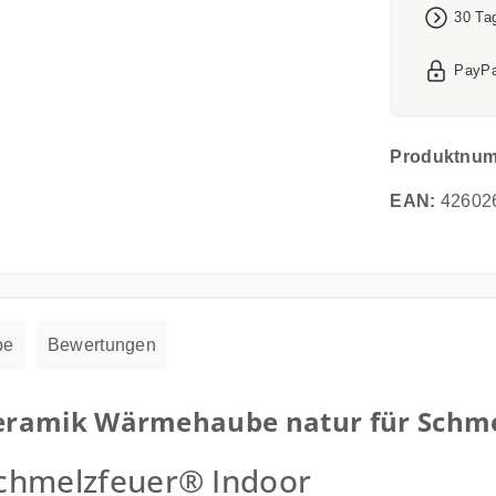
30 Ta
PayPa
Produktnu
EAN:
42602
be
Bewertungen
eramik Wärmehaube natur für Schme
chmelzfeuer® Indoor