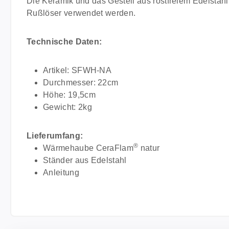
Die Keramik und das Gestell aus rostfreiem Edelstah
Rußlöser verwendet werden.
Technische Daten:
Artikel: SFWH-NA
Durchmesser: 22cm
Höhe: 19,5cm
Gewicht: 2kg
Lieferumfang:
®
Wärmehaube CeraFlam
natur
Ständer aus Edelstahl
Anleitung