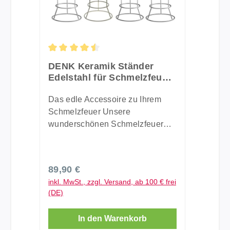
Durchschnittliche Bewertung von 4.56 von 5 St
DENK Keramik Ständer
Edelstahl für Schmelzfeuer
Outdoor CeraNatur &
CeraLava & Granicium L -
Das edle Accessoire zu Ihrem
SFD-STE
Schmelzfeuer Unsere
wunderschönen Schmelzfeuer
sorgen für ein romantisches
Ambiente, wo immer Sie sie
einsetzen. Unsere Ständer bieten
Regulärer Preis:
89,90 €
Ihnen jetzt noch mehr
inkl. MwSt., zzgl. Versand, ab 100 € frei
Möglichkeiten dazu. Beleuchten
(DE)
Sie zum Beispiel Ihre Wege oder
setzten Sie einige Punkte in
In den Warenkorb
Ihrem Garten oder der Terrasse in