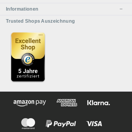
anhaben. Qualität aus deutschen
Informationen
Handwerksbetrieben Die Ständer
werden mit sehr viel Sorgfalt
Trusted Shops Auszeichnung
hergestellt. Er ist 60 cm hoch und
hat einen Durchmesser von 30
cm. Das Schmelzfeuer lässt sich
kinderleicht in die passgenaue
Mulde einsetzen und kann dann
auch garantiert nicht
hinausfallen. Trotz seiner stabilen
Konstruktion wiegt er gerade
einmal 2,6 Kilogramm und kann
deshalb auch leicht bei Bedarf an
einen anderen Ort gestellt
werden. Lassen auch Sie die
Lieblingsplätze in Ihrem Garten
mit den einzigartigen
Schmelzfeuern erstrahlen.
Lieferumfang:Ständer für alle