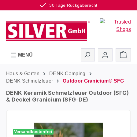
30 Tage Rückgaberecht
Zum Hauptinhalt springen
Ware
MENÜ
Haus & Garten
DENK Camping
DENK Schmelzfeuer
Outdoor Granicium® SFG
DENK Keramik Schmelzfeuer Outdoor (SFG)
& Deckel Granicium (SFG-DE)
Bildergalerie überspringen
Versandkostenfrei