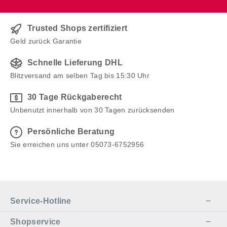
Ständer für Ihr Feuer Material:
Stahl Farbe: in Dunkelbraun
passend für die Schmelzfeuer
Trusted Shops zertifiziert
aller Outdoor-Modelle (SFD,
Geld zurück Garantie
SFC, SLG, SFG) Stärke: 8 mm 2-
Schnelle Lieferung DHL
fach pulverbeschichtet, dadurch
wetterresistent Maße: Ø 30 cm,
Blitzversand am selben Tag bis 15:30 Uhr
Höhe: 60 cm, Gewicht: 2,6 kg Ein
30 Tage Rückgaberecht
edler Hingucker für Ihren Garten
Unbenutzt innerhalb von 30 Tagen zurücksenden
Mit seinen filigran wirkenden
Streben in zarten 8 Millimetern
Persönliche Beratung
Stärke wirkt unser Ständer für Ihr
Sie erreichen uns unter 05073-6752956
Schmelzfeuer geradezu
federleicht. Dennoch ist er
außerordentlich stabil und
wetterfest. Dank einer zweifachen
Pulverbeschichtung in
Service-Hotline
Dunkelbraun können Regen und
Frost dem Ständer nichts
Shopservice