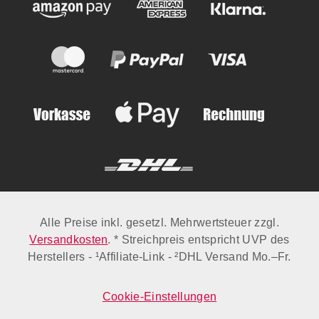
werden. Lassen auch Sie die
Lieblingsplätze in Ihrem Garten
mit den einzigartigen
Schmelzfeuern erstrahlen.
Lieferumfang:Ständer für alle
Schmelzfeuer (Modelle SFD,
SFC, SLG, SFG)
Alle Preise inkl. gesetzl. Mehrwertsteuer zzgl.
Versandkosten
. * Streichpreis entspricht UVP des
Herstellers - ¹Affiliate-Link - ²DHL Versand Mo.–Fr.
Cookie-Einstellungen