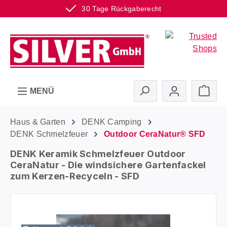
30 Tage Rückgaberecht
Zum Hauptinhalt springen
Ware
MENÜ
Haus & Garten
DENK Camping
DENK Schmelzfeuer
Outdoor CeraNatur® SFD
DENK Keramik Schmelzfeuer Outdoor
CeraNatur - Die windsichere Gartenfackel
zum Kerzen-Recyceln - SFD
Bildergalerie überspringen