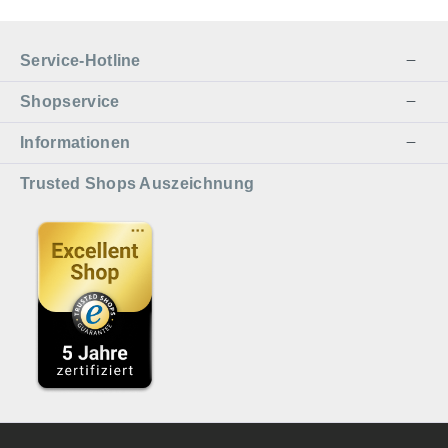
außerordentlich stabil und
wetterfest. Dank einer zweifachen
Pulverbeschichtung in
Service-Hotline
Dunkelbraun können Regen und
Frost dem Ständer nichts
Shopservice
anhaben. Qualität aus deutschen
Informationen
Handwerksbetrieben Die Ständer
werden mit sehr viel Sorgfalt
Trusted Shops Auszeichnung
hergestellt. Er ist 60 cm hoch und
hat einen Durchmesser von 30
cm. Das Schmelzfeuer lässt sich
kinderleicht in die passgenaue
Mulde einsetzen und kann dann
auch garantiert nicht
hinausfallen. Trotz seiner stabilen
Konstruktion wiegt er gerade
einmal 2,6 Kilogramm und kann
deshalb auch leicht bei Bedarf an
einen anderen Ort gestellt