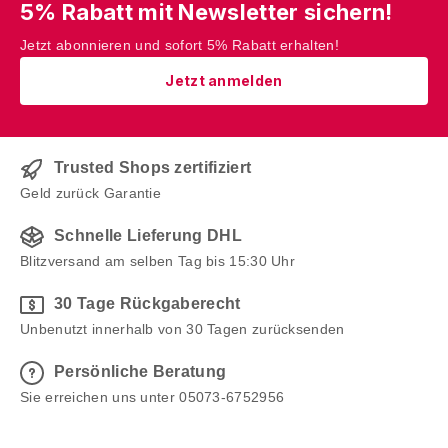
5% Rabatt mit Newsletter sichern!
konstruiert wurde, dass er dem
Wind keine Angriffsfläche bietet
Jetzt abonnieren und sofort 5% Rabatt erhalten!
und er so nicht umgeweht werden
Jetzt anmelden
kann. Erfahren Sie mehr über den
Ständer für Ihr Feuer Material:
Stahl Farbe: in Dunkelbraun
passend für die Schmelzfeuer
Trusted Shops zertifiziert
aller Outdoor-Modelle (SFD,
Geld zurück Garantie
SFC, SLG, SFG) Stärke: 8 mm 2-
Schnelle Lieferung DHL
fach pulverbeschichtet, dadurch
wetterresistent Maße: Ø 30 cm,
Blitzversand am selben Tag bis 15:30 Uhr
Höhe: 60 cm, Gewicht: 2,6 kg Ein
30 Tage Rückgaberecht
edler Hingucker für Ihren Garten
Unbenutzt innerhalb von 30 Tagen zurücksenden
Mit seinen filigran wirkenden
Streben in zarten 8 Millimetern
Persönliche Beratung
Stärke wirkt unser Ständer für Ihr
Sie erreichen uns unter 05073-6752956
Schmelzfeuer geradezu
federleicht. Dennoch ist er