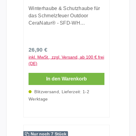
Schmelzfeuer Outdoor
CeraNatur® - SFD-WH
Winterhaube & Schutzhaube für
das Schmelzfeuer Outdoor
CeraNatur® - SFD-WH
Winterhaube für Temperaturen
unter -5° C Verhindert ein
Auskühlen des Wachses bei sehr
Regulärer Preis:
26,90 €
niedrigen
inkl. MwSt., zzgl. Versand, ab 100 € frei
Umgebungstemperaturen Der
(DE)
Schmelzkreislauf bleibt aktiv bis
ca. -20°C Im Sommer dient die
In den Warenkorb
Haube als Schutz vor
Verschmutzung des Wachses und
Blitzversand, Lieferzeit: 1-2
als Sichtschutz Der passende
Werktage
Deckel zum Ablöschen kann
weiterhin verwendet werden
Handmade in Germany Material:
Hergestellt aus geschützter
CeraNatur® Keramik Unglasiert,
Nur noch 7 Stück