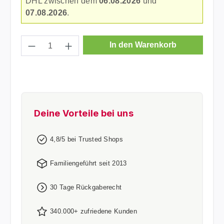
DHL zwischen dem
06.08.2026
und
07.08.2026
.
Produkt Anzahl: Gib den gewünschten Wer
In den Warenkorb
Deine Vorteile bei uns
4,8/5 bei Trusted Shops
Familiengeführt seit 2013
30 Tage Rückgaberecht
340.000+ zufriedene Kunden