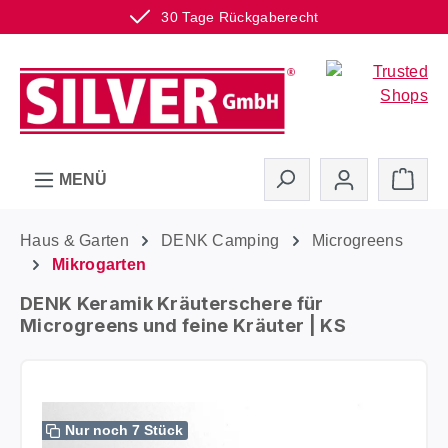
30 Tage Rückgaberecht
Zum Hauptinhalt springen
Ware
MENÜ
Haus & Garten
DENK Camping
Microgreens
Mikrogarten
DENK Keramik Kräuterschere für
Microgreens und feine Kräuter | KS
Bildergalerie überspringen
Nur noch 7 Stück