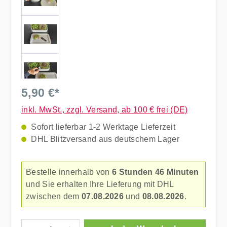
5,90 €*
inkl. MwSt., zzgl. Versand, ab 100 € frei (DE)
Sofort lieferbar 1-2 Werktage Lieferzeit
DHL Blitzversand aus deutschem Lager
Bestelle innerhalb von
6 Stunden 46 Minuten
und Sie erhalten Ihre Lieferung mit DHL
zwischen dem
07.08.2026
und
08.08.2026
.
Produkt Anzahl: Gib den gewünschten Wer