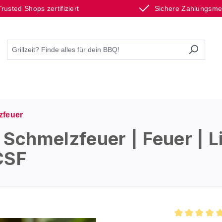
Trusted Shops zertifiziert
Sichere Zahlungsm
zfeuer
chmelzfeuer | Feuer | Li
CSF