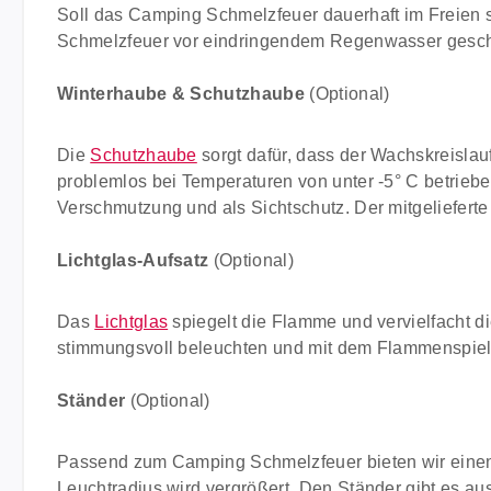
Soll das Camping Schmelzfeuer dauerhaft im Freien s
Schmelzfeuer vor eindringendem Regenwasser gesch
Winterhaube & Schutzhaube
(Optional)
Die
Schutzhaube
sorgt dafür, dass der Wachskreislauf
problemlos bei Temperaturen von unter -5° C betriebe
Verschmutzung und als Sichtschutz. Der mitgeliefer
Lichtglas-Aufsatz
(Optional)
Das
Lichtglas
spiegelt die Flamme und vervielfacht di
stimmungsvoll beleuchten und mit dem Flammenspiel i
Ständer
(Optional)
Passend zum Camping Schmelzfeuer bieten wir ein
Leuchtradius wird vergrößert. Den Ständer gibt es au