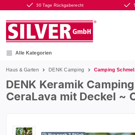
30 Tage Rückgaberecht
m Hauptinhalt springen
Zur Suche springen
Zur Hauptnavigation springen
Alle Kategorien
Haus & Garten
DENK Camping
Camping Schmel
DENK Keramik Camping S
CeraLava mit Deckel ~ 
Bildergalerie überspringen
Nur noch 2 Stück