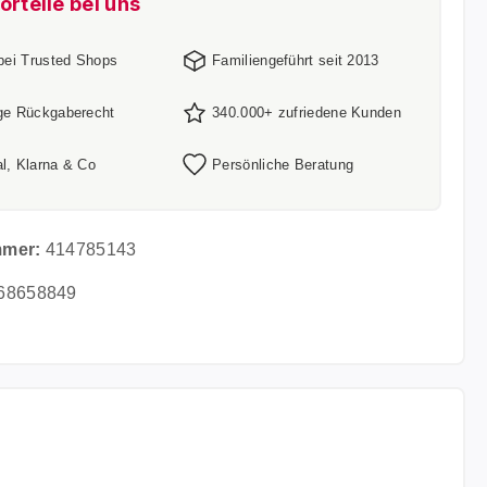
orteile bei uns
 bei Trusted Shops
Familiengeführt seit 2013
ge Rückgaberecht
340.000+ zufriedene Kunden
l, Klarna & Co
Persönliche Beratung
mmer:
414785143
68658849