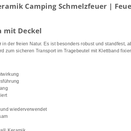
amik Camping Schmelzfeuer | Feuer 
 mit Deckel
n der freien Natur. Es ist besonders robust und standfest, 
d zum sicheren Transport im Tragebeutel mit Klettband fixier
htwirkung
usführung
fang
iert
 und wiederverwendet
rsam
va® Keramik