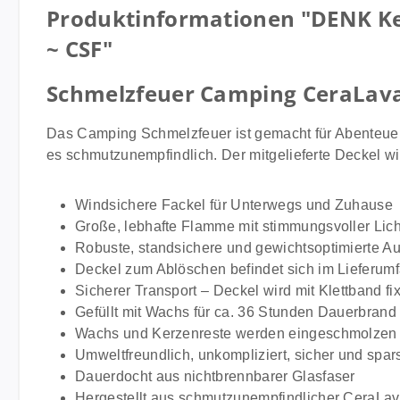
Produktinformationen "DENK Ker
~ CSF"
Schmelzfeuer Camping CeraLava
Das Camping Schmelzfeuer ist gemacht für Abenteuer i
es schmutzunempfindlich. Der mitgelieferte Deckel wir
Windsichere Fackel für Unterwegs und Zuhause
Große, lebhafte Flamme mit stimmungsvoller Lic
Robuste, standsichere und gewichtsoptimierte A
Deckel zum Ablöschen befindet sich im Lieferum
Sicherer Transport – Deckel wird mit Klettband fix
Gefüllt mit Wachs für ca. 36 Stunden Dauerbrand
Wachs und Kerzenreste werden eingeschmolzen
Umweltfreundlich, unkompliziert, sicher und spa
Dauerdocht aus nichtbrennbarer Glasfaser
Hergestellt aus schmutzunempfindlicher CeraLa