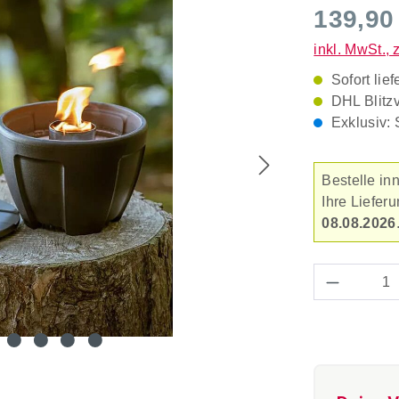
Durchschnitt
139,90
inkl. MwSt., 
Sofort lief
DHL Blitz
Exklusiv: 
Bestelle in
Ihre Liefe
08.08.2026
Produkt 