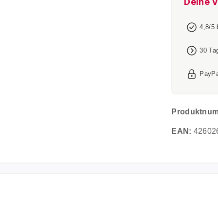
Deine V
4,8/5
30 Ta
PayPa
Produktnu
EAN:
42602