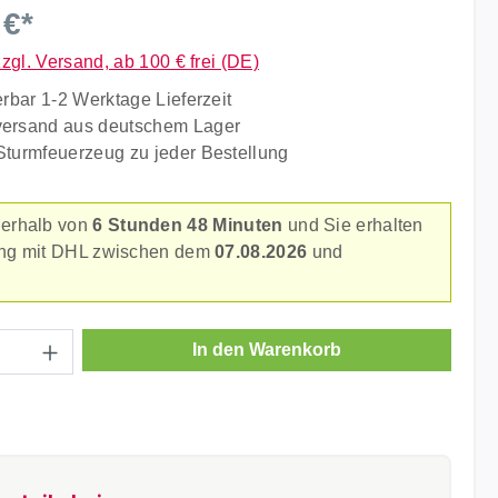
liche Bewertung von 5 von 5 Sternen
 €*
zzgl. Versand, ab 100 € frei (DE)
erbar 1-2 Werktage Lieferzeit
versand aus deutschem Lager
Sturmfeuerzeug zu jeder Bestellung
nerhalb von
6 Stunden 48 Minuten
und Sie erhalten
rung mit DHL zwischen dem
07.08.2026
und
.
Anzahl: Gib den gewünschten Wert ein ode
In den Warenkorb