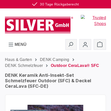
30 Tage Rückgaberecht
Zum Hauptinhalt springen
Ware
MENÜ
Haus & Garten
DENK Camping
DENK Schmelzfeuer
Outdoor CeraLava® SFC
DENK Keramik Anti-Insekt-Set
Schmelzfeuer Outdoor (SFC) & Deckel
CeraLava (SFC-DE)
Bildergalerie überspringen