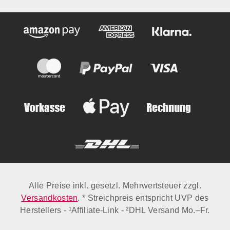
Alle Preise inkl. gesetzl. Mehrwertsteuer zzgl.
Versandkosten
. * Streichpreis entspricht UVP des
Herstellers - ¹Affiliate-Link - ²DHL Versand Mo.–Fr.