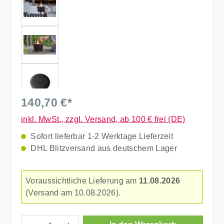
140,70 €*
inkl. MwSt., zzgl. Versand, ab 100 € frei (DE)
Sofort lieferbar 1-2 Werktage Lieferzeit
DHL Blitzversand aus deutschem Lager
Voraussichtliche Lieferung am
11.08.2026
(Versand am 10.08.2026).
Produkt Anzahl: Gib den gewünschten Wer