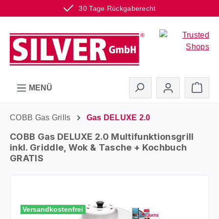
30 Tage Rückgaberecht
Zum Hauptinhalt springen
Ware
MENÜ
COBB Gas Grills
Gas DELUXE 2.0
COBB Gas DELUXE 2.0 Multifunktionsgrill
inkl. Griddle, Wok & Tasche + Kochbuch
GRATIS
Bildergalerie überspringen
Versandkostenfrei