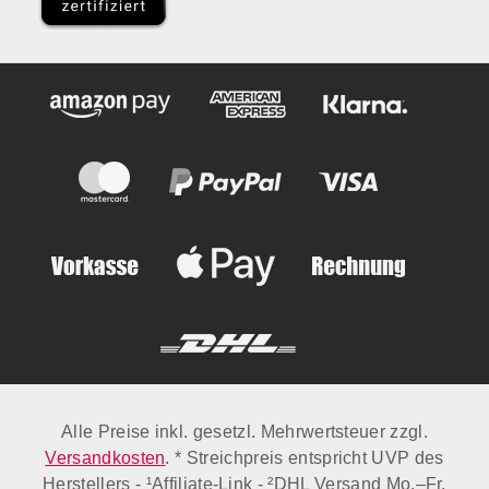
Alle Preise inkl. gesetzl. Mehrwertsteuer zzgl.
Versandkosten
. * Streichpreis entspricht UVP des
Herstellers - ¹Affiliate-Link - ²DHL Versand Mo.–Fr.