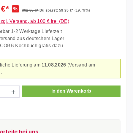
liche Bewertung von 5 von 5 Sternen
 €*
%
302,90 €*
Du sparst: 59,95 €*
(19.79%)
zzgl. Versand, ab 100 € frei (DE)
erbar 1-2 Werktage Lieferzeit
versand aus deutschem Lager
 COBB Kochbuch gratis dazu
liche Lieferung am
11.08.2026
(Versand am
.
Anzahl: Gib den gewünschten Wert ein ode
In den Warenkorb
orteile bei uns