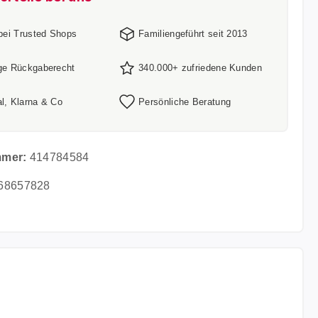
 bei Trusted Shops
Familiengeführt seit 2013
ge Rückgaberecht
340.000+ zufriedene Kunden
l, Klarna & Co
Persönliche Beratung
mmer:
414784584
68657828