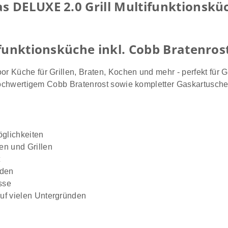
 DELUXE 2.0 Grill Multifunktionsküc
funktionsküche inkl. Cobb Bratenros
r Küche für Grillen, Braten, Kochen und mehr - perfekt für 
 hochwertigem Cobb Bratenrost sowie kompletter Gaskartusche 
öglichkeiten
en und Grillen
t
nden
isse
auf vielen Untergründen