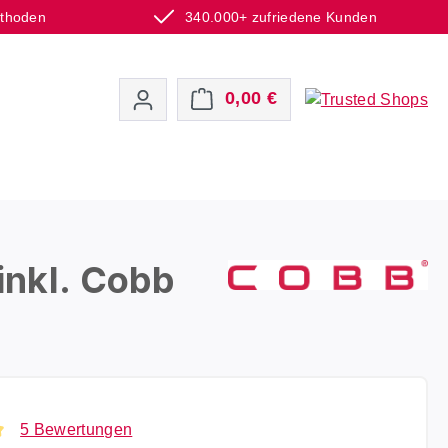
ethoden
340.000+ zufriedene Kunden
Warenkorb enthält 0 P
0,00 €
inkl. Cobb
5 Bewertungen