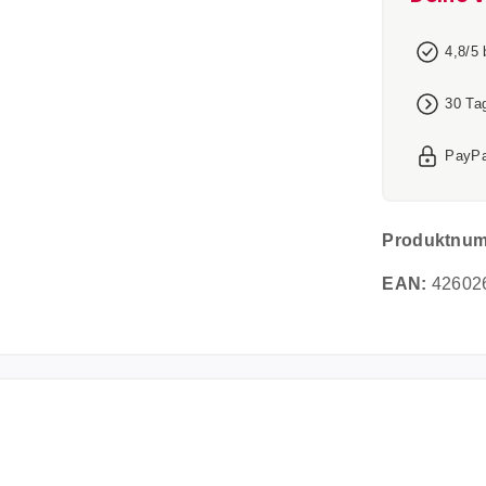
4,8/5
30 Ta
PayPa
Produktnu
EAN:
42602