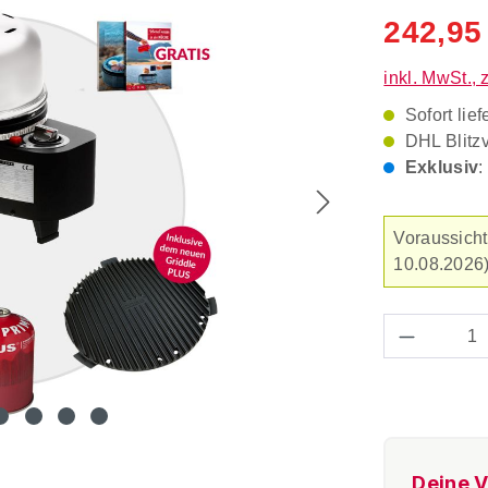
Durchschnitt
242,95
inkl. MwSt., 
Sofort lief
DHL Blitz
Exklusiv
:
Voraussicht
10.08.2026)
Produkt 
Deine V