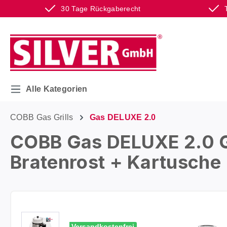
30 Tage Rückgaberecht
m Hauptinhalt springen
Zur Suche springen
Zur Hauptnavigation springen
Alle Kategorien
COBB Gas Grills
Gas DELUXE 2.0
COBB Gas DELUXE 2.0 Gr
Bratenrost + Kartusche
Bildergalerie überspringen
Versandkostenfrei