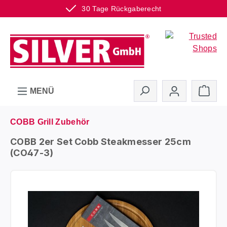
30 Tage Rückgaberecht
Zum Hauptinhalt springen
Ware
MENÜ
COBB Grill Zubehör
COBB 2er Set Cobb Steakmesser 25cm
(CO47-3)
Bildergalerie überspringen