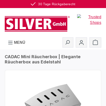
30 Tage Rückgaberecht
Zum Hauptinhalt springen
Ware
MENÜ
CADAC Mini Räucherbox | Elegante
Räucherbox aus Edelstahl
Bildergalerie überspringen