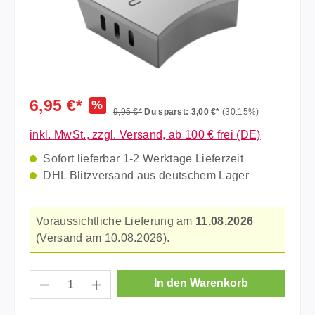
6,95 €*
%
9,95 €*
Du sparst: 3,00 €*
(30.15%)
inkl. MwSt., zzgl. Versand, ab 100 € frei (DE)
Sofort lieferbar 1-2 Werktage Lieferzeit
DHL Blitzversand aus deutschem Lager
Voraussichtliche Lieferung am
11.08.2026
(Versand am 10.08.2026).
Produkt Anzahl: Gib den gewünschten Wer
In den Warenkorb