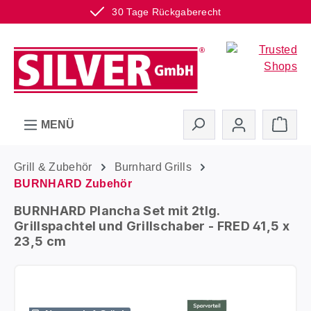
30 Tage Rückgaberecht
Zum Hauptinhalt springen
Ware
MENÜ
Grill & Zubehör
Burnhard Grills
BURNHARD Zubehör
BURNHARD Plancha Set mit 2tlg.
Grillspachtel und Grillschaber - FRED 41,5 x
23,5 cm
Bildergalerie überspringen