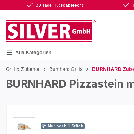
30 Tage Rückgaberecht
m Hauptinhalt springen
Zur Suche springen
Zur Hauptnavigation springen
Alle Kategorien
Grill & Zubehör
Burnhard Grills
BURNHARD Zube
BURNHARD Pizzastein mit
Bildergalerie überspringen
Nur noch 1 Stück