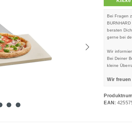
Klicke
Bei Fragen 
BURNHARD Sh
beraten Dic
gerne bei de
Wir informie
Bei Deiner 
kleine Überr
Wir freuen
Produktnu
EAN:
42557