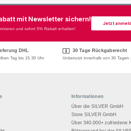
batt mit Newsletter sichern!
Jetzt anmel
onnieren und sofort 5% Rabatt erhalten!
ieferung DHL
30 Tage Rückgaberecht
elben Tag bis 15:30 Uhr
Unbenutzt innerhalb von 30 Tagen
e
Informationen
Über die SILVER GmbH
Store SILVER GmbH
z
Über 340.000+ zufriedene
cht
Blitzversand bei der SIL