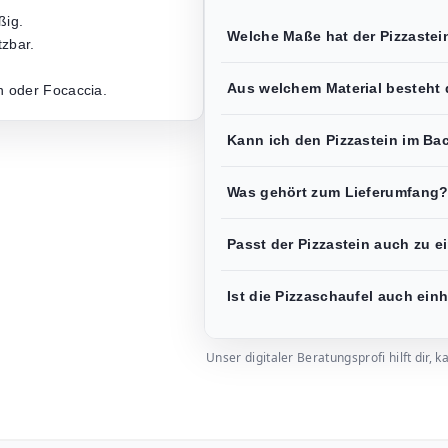
ßig.
Welche Maße hat der Pizzastei
tzbar.
Aus welchem Material besteht 
n oder Focaccia.
Kann ich den Pizzastein im Ba
Was gehört zum Lieferumfang
Passt der Pizzastein auch zu
Ist die Pizzaschaufel auch ein
Unser digitaler Beratungsprofi hilft dir