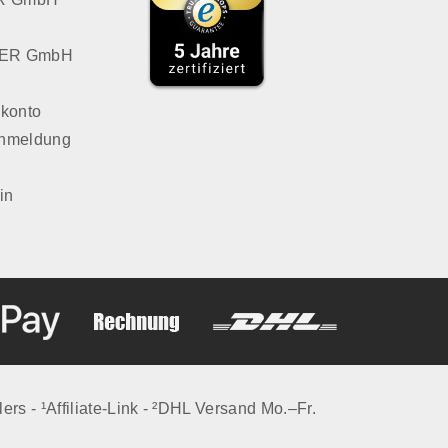
LVER GmbH
konto
Anmeldung
in
lers - ¹Affiliate-Link - ²DHL Versand Mo.–Fr.